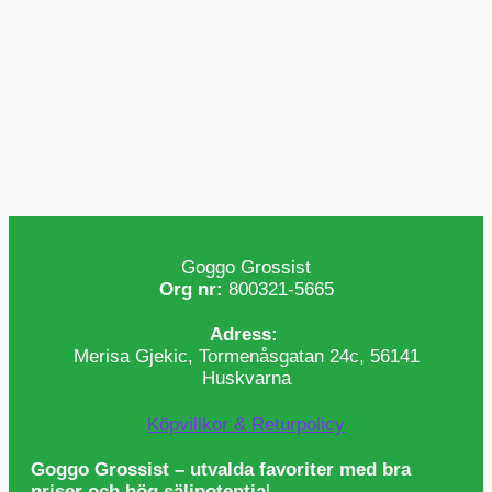
Goggo Grossist
Org nr:
800321-5665
Adress:
Merisa Gjekic, Tormenåsgatan 24c, 56141
Huskvarna
Köpvillkor & Returpolicy
Goggo Grossist – utvalda favoriter med bra
priser och hög säljpotentia
l