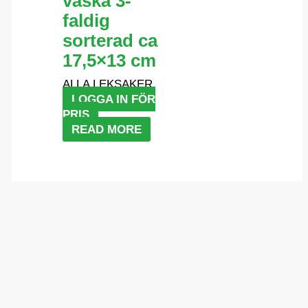
väska 3-
faldig
sorterad ca
17,5×13 cm
ALLA LEKSAKER
LOGGA IN FÖR
PRIS
READ MORE