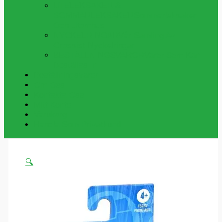
UTELEKSAKER &
SOMMARLEKSAKER
Sommarleksaker
Och Utomhus
NYCKELRINGAR
Vår Samling Av
Grossist Nyckelringar
BESTÄLLNINGSVAROR
Varor Som Kan
Beställas In.
Beställningsvaror
Om Oss
Kontakta Oss
Mitt Konto
Varukorg
Handla Som Privatkund
🔍