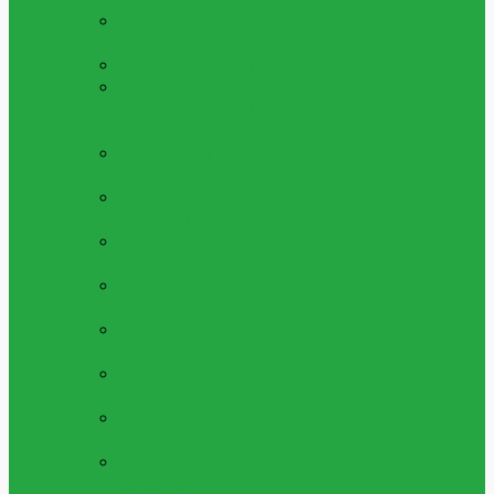
GOSEDJUR & DOCKOR
Dockor Och
Plychdjur
ALLA LEKSAKER
Se Alla Våra Leksaker
LÅGPRIS LEKSAKER 5 - 25KR
Leksaker
Med Bra Pris, Allt Mellan 1 Till 20 Kronor
Per Artikel
LEKSAKS FORDON
Bilar,lastbilar Och
Fordon Av Alla Slag
LEKSAKS VAPEN
Leksaksvapen, Så Som
Kulpistoler, Luftpistoler Och Mer
LEKSAKSFIGURER
Figurer, Superhjältar
Och Mer
PYSSEL & SKAPA
Pärlor, Gör Själv Kit
Och Mycker Mer
MAKEUP & SMYCKEN
Ringar,halsband,
Smink Och Mer
LERA, SLIME & SQUISHY
Play Dough,
Lera, Slime Och Mycket Mer
MUSIK & INSTRUMENT
Piano,fioler Och
Mycket Mer Leksaksinstrument
ÖVRIGA LEKSAKER
Alla Övriga
Leksaker