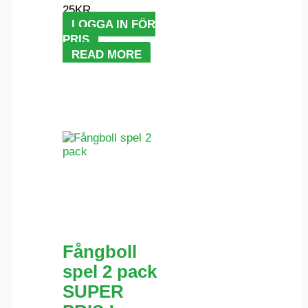
25KR
LOGGA IN FÖR
PRIS
READ MORE
Fångboll
spel 2 pack
SUPER