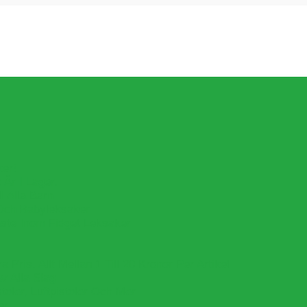
ker!
Är I Lager.
l Alla Barn
Och Babyleksaker
aste Inom Fidget Leksaker
Pris, Allt Mellan 1 Till 20 Kronor Per Artikel
v Alla Slag
oler, Luftpistoler Och Mer
er