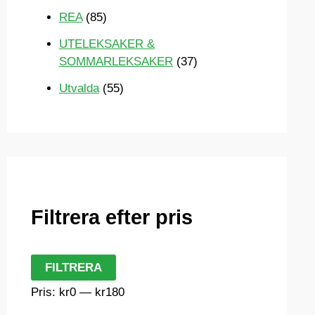
REA
(85)
UTELEKSAKER &
SOMMARLEKSAKER
(37)
Utvalda
(55)
Filtrera efter pris
M
M
FILTRERA
i
a
Pris:
kr0
—
kr180
n
x