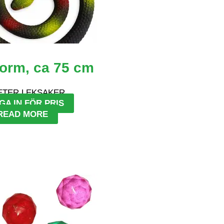
rm, ca 75 cm
ETER LEKSAKER
GA IN FÖR PRIS
READ MORE