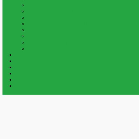
PYSSEL & SKAPA
Pärlor, Gör Själv Kit Och My
MAKEUP & SMYCKEN
Ringar,halsband, Smink
LERA, SLIME & SQUISHY
Play Dough, Lera, S
MUSIK & INSTRUMENT
Piano,fioler Och Myck
ÖVRIGA LEKSAKER
Alla Övriga Leksaker
UTELEKSAKER & SOMMARLEKSAKER
Sommar
NYCKELRINGAR
Vår Samling Av Grossist Nycke
BESTÄLLNINGSVAROR
Varor Som Kan Beställa
Beställningsvaror
Om Oss
Kontakta Oss
Mitt Konto
Varukorg
Handla Som Privatkund