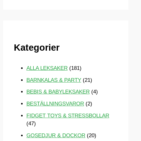
ö
k
e
f
Kategorier
t
e
r
ALLA LEKSAKER
(181)
:
BARNKALAS & PARTY
(21)
BEBIS & BABYLEKSAKER
(4)
BESTÄLLNINGSVAROR
(2)
FIDGET TOYS & STRESSBOLLAR
(47)
GOSEDJUR & DOCKOR
(20)