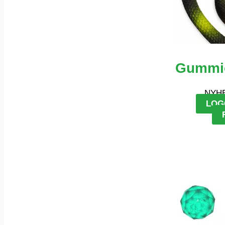
Gummio
NYH
LOG