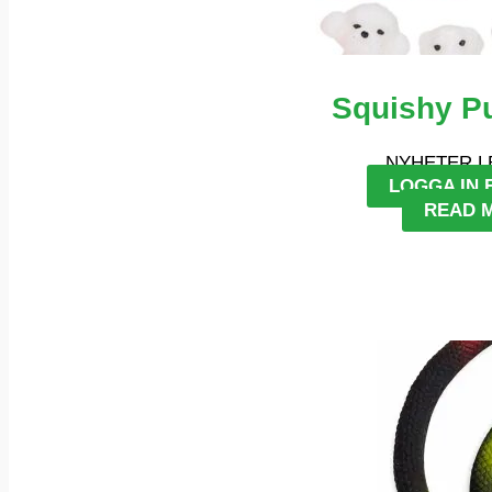
Squishy P
NYHETER L
LOGGA IN 
READ 