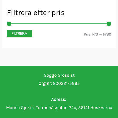
Filtrera efter pris
FILTRERA
M
M
Pris:
kr0
—
kr80
i
a
n
x
p
p
r
r
Goggo Grossist
i
i
Org nr:
800321-5665
s
s
Adress:
Merisa Gjekic, Tormenåsgatan 24c, 56141 Huskvarna