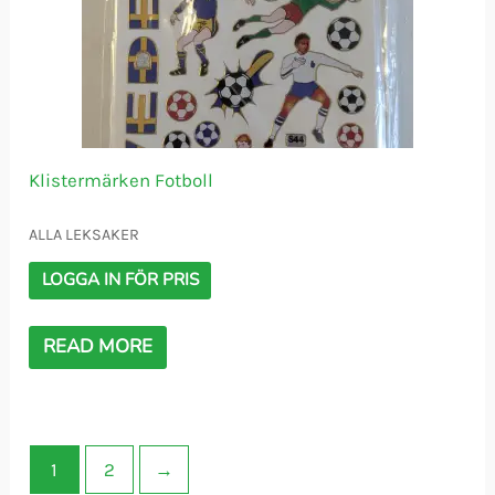
Klistermärken Fotboll
ALLA LEKSAKER
LOGGA IN FÖR PRIS
READ MORE
1
2
→