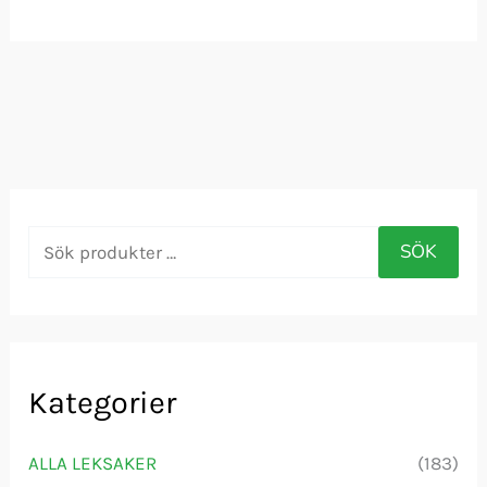
S
SÖK
ö
k
e
f
Kategorier
t
ALLA LEKSAKER
(183)
e