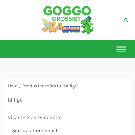
Hoppa
till
Sök
innehåll
Hem
/ Produkter märkta ”billigt”
billigt
Sortera
Visar 1–12 av 18 resultat
efter
senaste