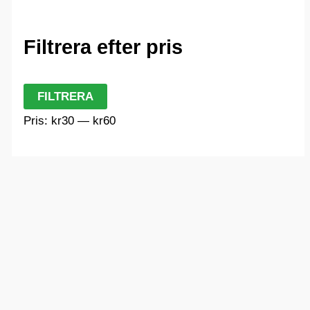
Filtrera efter pris
M
M
FILTRERA
i
a
Pris:
kr30
—
kr60
n
x
p
p
r
r
i
i
s
s