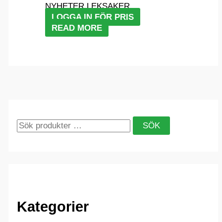
NYHETER LEKSAKER
LOGGA IN FÖR PRIS
READ MORE
S
SÖK
ö
k
e
f
Kategorier
t