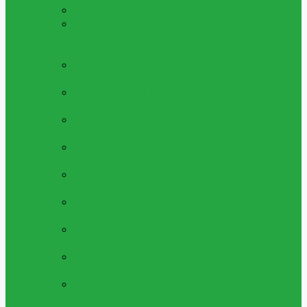
ALLA LEKSAKER
Se Alla Våra Leksaker
LÅGPRIS LEKSAKER 5 - 25KR
Leksaker
Med Bra Pris, Allt Mellan 1 Till 20 Kronor
Per Artikel
LEKSAKS FORDON
Bilar,lastbilar Och
Fordon Av Alla Slag
LEKSAKS VAPEN
Leksaksvapen, Så Som
Kulpistoler, Luftpistoler Och Mer
LEKSAKSFIGURER
Figurer, Superhjältar
Och Mer
PYSSEL & SKAPA
Pärlor, Gör Själv Kit
Och Mycker Mer
MAKEUP & SMYCKEN
Ringar,halsband,
Smink Och Mer
LERA, SLIME & SQUISHY
Play Dough,
Lera, Slime Och Mycket Mer
MUSIK & INSTRUMENT
Piano,fioler Och
Mycket Mer Leksaksinstrument
ÖVRIGA LEKSAKER
Alla Övriga
Leksaker
UTELEKSAKER &
SOMMARLEKSAKER
Sommarleksaker