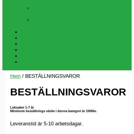
Och Utomhus
NYCKELRINGAR
Vår Samling Av
Grossist Nyckelringar
BESTÄLLNINGSVAROR
Varor Som Kan
Beställas In.
Beställningsvaror
Om Oss
Kontakta Oss
Mitt Konto
Varukorg
Handla Som Privatkund
Hem
/ BESTÄLLNINGSVAROR
BESTÄLLNINGSVAROR
Leksaker 1-7 år
Minimum beställnings värde i denna kategori är
1000kr.
Leveranstid är 5-10 arbetsdagar.