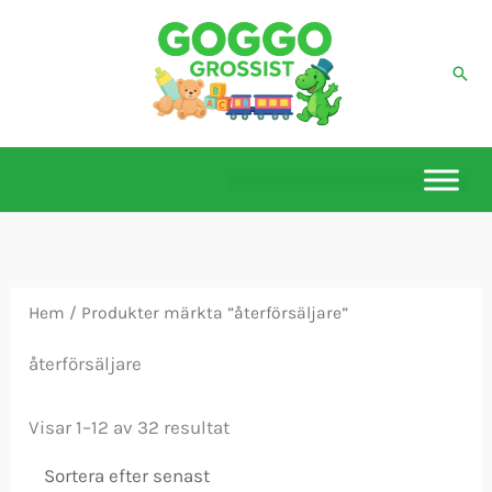
Hoppa
till
Sök
innehåll
Hem
/ Produkter märkta ”återförsäljare”
återförsäljare
Sortera
Visar 1–12 av 32 resultat
efter
senaste