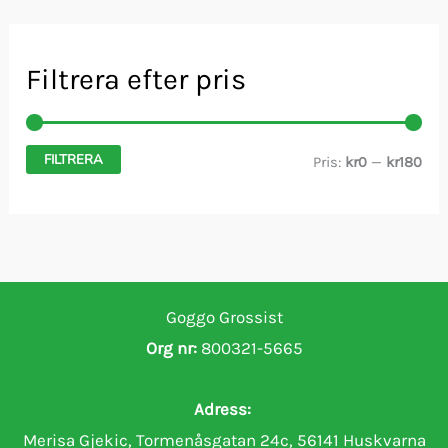
Filtrera efter pris
FILTRERA
M
M
Pris:
kr0
—
kr180
i
a
n
x
p
p
r
r
Goggo Grossist
i
i
Org nr:
800321-5665
s
s
Adress:
Merisa Gjekic, Tormenåsgatan 24c, 56141 Huskvarna