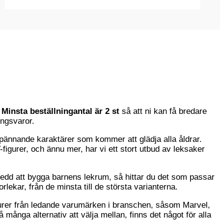
p
p
r
r
i
i
s
s
.
Minsta beställningantal är 2
st
så att ni kan få bredare
ingsvaror.
 spännande karaktärer som kommer att glädja alla åldrar.
-figurer, och ännu mer, har vi ett stort utbud av leksaker
bedd att bygga barnens lekrum, så hittar du det som passar
orlekar, från de minsta till de största varianterna.
gurer från ledande varumärken i branschen, såsom Marvel,
ånga alternativ att välja mellan, finns det något för alla