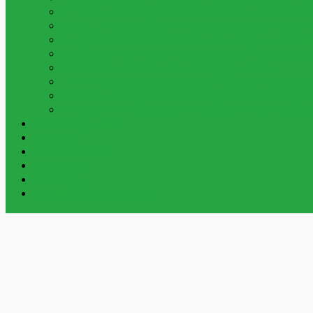
PYSSEL & SKAPA
Pärlor, Gör Själv Kit Och My
MAKEUP & SMYCKEN
Ringar,halsband, Smink
LERA, SLIME & SQUISHY
Play Dough, Lera, S
MUSIK & INSTRUMENT
Piano,fioler Och Myck
ÖVRIGA LEKSAKER
Alla Övriga Leksaker
UTELEKSAKER & SOMMARLEKSAKER
Sommar
NYCKELRINGAR
Vår Samling Av Grossist Nycke
BESTÄLLNINGSVAROR
Varor Som Kan Beställa
Beställningsvaror
Om Oss
Kontakta Oss
Mitt Konto
Varukorg
Handla Som Privatkund