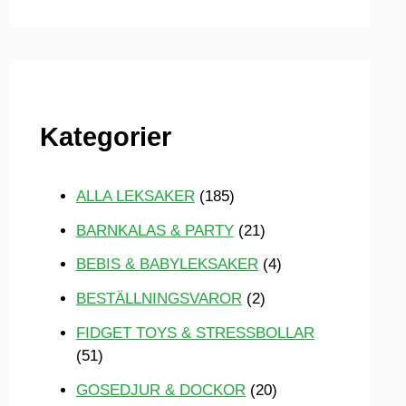
ö
k
e
f
Kategorier
t
e
r
ALLA LEKSAKER
(185)
:
BARNKALAS & PARTY
(21)
BEBIS & BABYLEKSAKER
(4)
BESTÄLLNINGSVAROR
(2)
FIDGET TOYS & STRESSBOLLAR
(51)
GOSEDJUR & DOCKOR
(20)