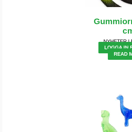
Gummiorm
c
NYHETER L
LOGGA IN 
READ 