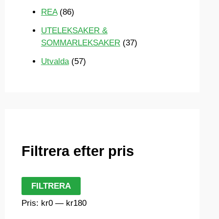
REA
(86)
UTELEKSAKER &
SOMMARLEKSAKER
(37)
Utvalda
(57)
Filtrera efter pris
M
M
FILTRERA
i
a
Pris:
kr0
—
kr180
n
x