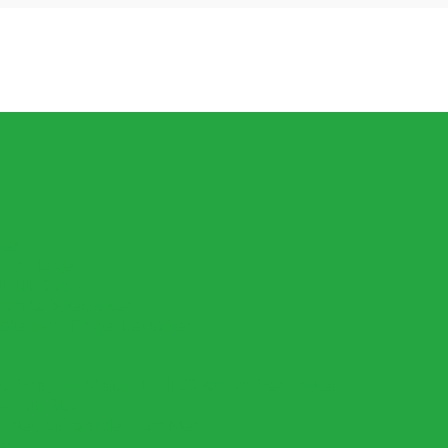
ker!
Är I Lager.
l Alla Barn
Och Babyleksaker
aste Inom Fidget Leksaker
Pris, Allt Mellan 1 Till 20 Kronor Per Artikel
v Alla Slag
oler, Luftpistoler Och Mer
er