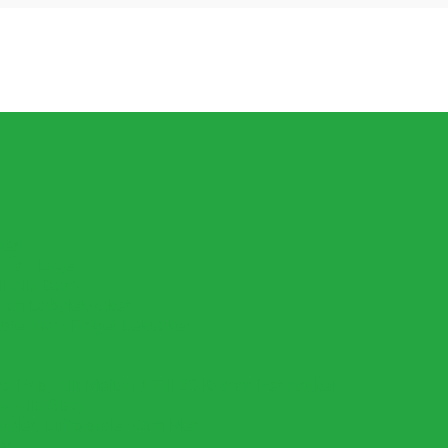
ker!
Är I Lager.
l Alla Barn
Och Babyleksaker
aste Inom Fidget Leksaker
Pris, Allt Mellan 1 Till 20 Kronor Per Artikel
v Alla Slag
oler, Luftpistoler Och Mer
er