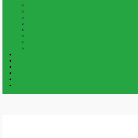
PYSSEL & SKAPA
Pärlor, Gör Själv Kit Och My
MAKEUP & SMYCKEN
Ringar,halsband, Smink
LERA, SLIME & SQUISHY
Play Dough, Lera, S
MUSIK & INSTRUMENT
Piano,fioler Och Myck
ÖVRIGA LEKSAKER
Alla Övriga Leksaker
UTELEKSAKER & SOMMARLEKSAKER
Sommar
NYCKELRINGAR
Vår Samling Av Grossist Nycke
BESTÄLLNINGSVAROR
Varor Som Kan Beställa
Beställningsvaror
Om Oss
Kontakta Oss
Mitt Konto
Varukorg
Handla Som Privatkund