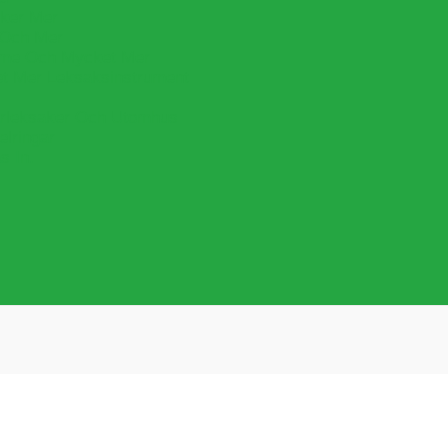
cker Mer
 Och Mer
lime Och Mycket Mer
et Mer Leksaksinstrument
leksaker Och Utomhus
lringar
s In.