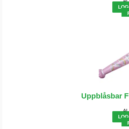
AL
LOG
Uppblåsbar 
AL
LOG