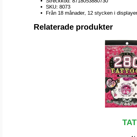
Streckkod: 8718053880730
SKU: 8073
Från 18 månader, 12 stycken i display
Relaterade produkter
TA