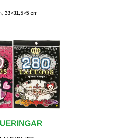
en, 33×31,5×5 cm
TUERINGAR