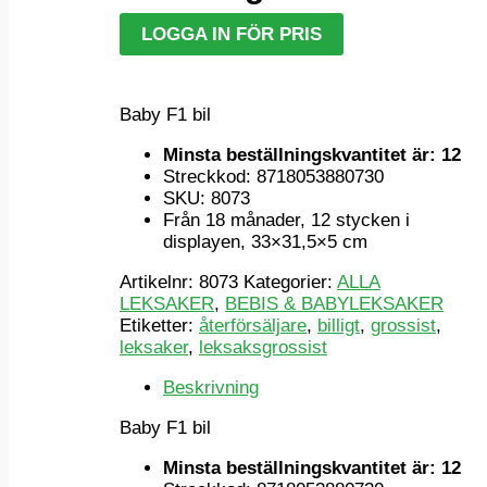
LOGGA IN FÖR PRIS
Baby F1 bil
Minsta beställningskvantitet är: 12
Streckkod: 8718053880730
SKU: 8073
Från 18 månader, 12 stycken i
displayen, 33×31,5×5 cm
Artikelnr:
8073
Kategorier:
ALLA
LEKSAKER
,
BEBIS & BABYLEKSAKER
Etiketter:
återförsäljare
,
billigt
,
grossist
,
leksaker
,
leksaksgrossist
Beskrivning
Baby F1 bil
Minsta beställningskvantitet är: 12