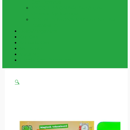
Och Utomhus
NYCKELRINGAR
Vår Samling Av
Grossist Nyckelringar
BESTÄLLNINGSVAROR
Varor Som Kan
Beställas In.
Beställningsvaror
Om Oss
Kontakta Oss
Mitt Konto
Varukorg
Handla Som Privatkund
🔍