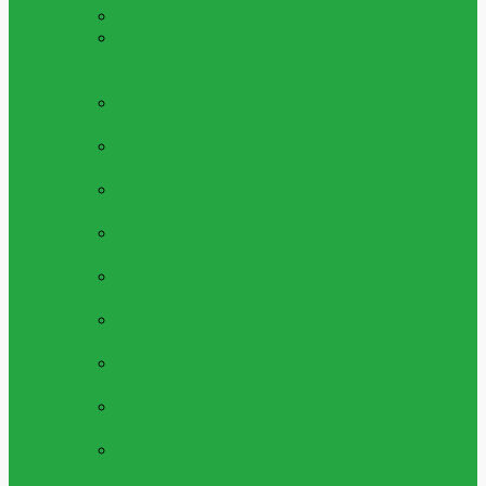
ALLA LEKSAKER
Se Alla Våra Leksaker
LÅGPRIS LEKSAKER 5 - 25KR
Leksaker
Med Bra Pris, Allt Mellan 1 Till 20 Kronor
Per Artikel
LEKSAKS FORDON
Bilar,lastbilar Och
Fordon Av Alla Slag
LEKSAKS VAPEN
Leksaksvapen, Så Som
Kulpistoler, Luftpistoler Och Mer
LEKSAKSFIGURER
Figurer, Superhjältar
Och Mer
PYSSEL & SKAPA
Pärlor, Gör Själv Kit
Och Mycker Mer
MAKEUP & SMYCKEN
Ringar,halsband,
Smink Och Mer
LERA, SLIME & SQUISHY
Play Dough,
Lera, Slime Och Mycket Mer
MUSIK & INSTRUMENT
Piano,fioler Och
Mycket Mer Leksaksinstrument
ÖVRIGA LEKSAKER
Alla Övriga
Leksaker
UTELEKSAKER &
SOMMARLEKSAKER
Sommarleksaker