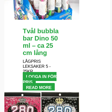
Tvål bubbla
bar Dino 50
ml – ca 25
cm lång
LÅGPRIS
LEKSAKER 5 -
25KR
LOGGA IN FÖR
PRIS
READ MORE