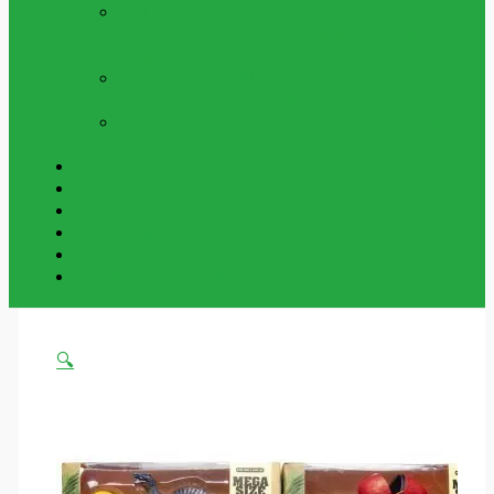
UTELEKSAKER &
SOMMARLEKSAKER
Sommarleksaker
Och Utomhus
NYCKELRINGAR
Vår Samling Av
Grossist Nyckelringar
BESTÄLLNINGSVAROR
Varor Som Kan
Beställas In.
Beställningsvaror
Om Oss
Kontakta Oss
Mitt Konto
Varukorg
Handla Som Privatkund
🔍