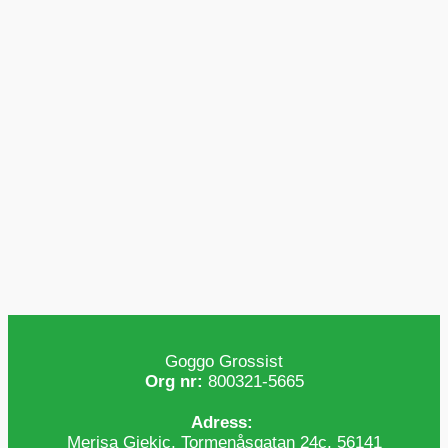
Goggo Grossist
Org nr:
800321-5665
Adress:
Merisa Gjekic, Tormenåsgatan 24c, 56141