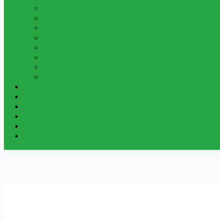
PYSSEL & SKAPA
Pärlor, Gör Själv Kit Och My
MAKEUP & SMYCKEN
Ringar,halsband, Smink
LERA, SLIME & SQUISHY
Play Dough, Lera, S
MUSIK & INSTRUMENT
Piano,fioler Och Myck
ÖVRIGA LEKSAKER
Alla Övriga Leksaker
UTELEKSAKER & SOMMARLEKSAKER
Sommar
NYCKELRINGAR
Vår Samling Av Grossist Nycke
BESTÄLLNINGSVAROR
Varor Som Kan Beställa
Beställningsvaror
Om Oss
Kontakta Oss
Mitt Konto
Varukorg
Handla Som Privatkund