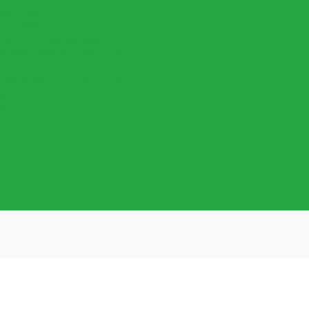
cker Mer
 Och Mer
lime Och Mycket Mer
et Mer Leksaksinstrument
leksaker Och Utomhus
lringar
s In.