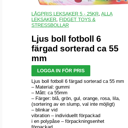
LÅGPRIS LEKSAKER 5 - 25KR
,
ALLA
LEKSAKER
,
FIDGET TOYS &
STRESSBOLLAR
Ljus boll fotboll 6
färgad sorterad ca 55
mm
LOGGA IN FÖR PRIS
Ljus boll fotboll 6 färgad sorterad ca 55 mm
– Material: gummi
– Mått: ca 55mm
– Färger: blå, grön, gul, orange, rosa, lila,
(sortering av en slump, val inte möjligt)
– blinkar vid
vibration – individuellt förpackad
i en polypåse – förpackningsenhet
förpackad