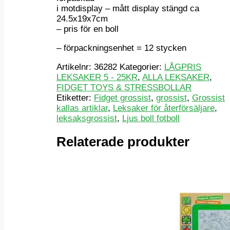
i motdisplay – mått display stängd ca
24.5x19x7cm
– pris för en boll
– förpackningsenhet = 12 stycken
Artikelnr:
36282
Kategorier:
LÅGPRIS
LEKSAKER 5 - 25KR
,
ALLA LEKSAKER
,
FIDGET TOYS & STRESSBOLLAR
Etiketter:
Fidget grossist
,
grossist
,
Grossist
kallas artiklar
,
Leksaker för återförsäljare
,
leksaksgrossist
,
Ljus boll fotboll
Relaterade produkter