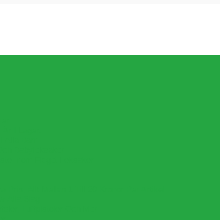
ker!
Är I Lager.
l Alla Barn
Och Babyleksaker
aste Inom Fidget Leksaker
Pris, Allt Mellan 1 Till 20 Kronor Per Artikel
v Alla Slag
oler, Luftpistoler Och Mer
er