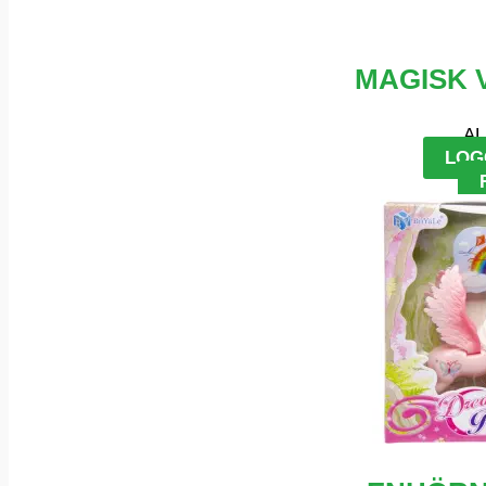
MAGISK 
AL
LOG