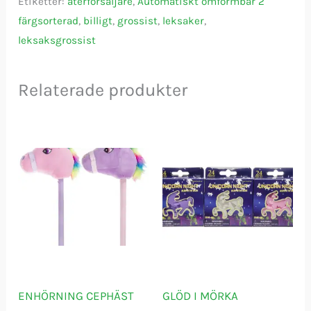
Etiketter:
återförsäljare
,
Automatiskt omformbar 2
färgsorterad
,
billigt
,
grossist
,
leksaker
,
leksaksgrossist
Relaterade produkter
ENHÖRNING CEPHÄST
GLÖD I MÖRKA