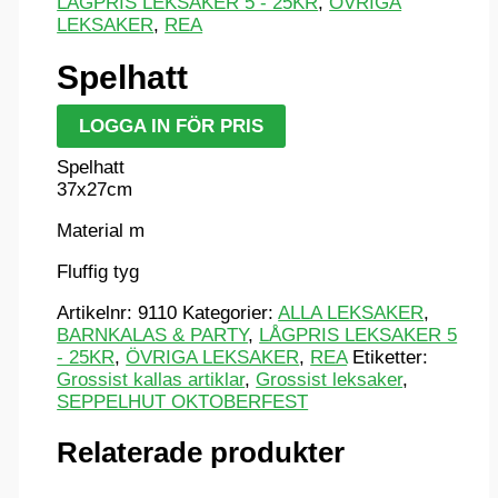
LÅGPRIS LEKSAKER 5 - 25KR
,
ÖVRIGA
LEKSAKER
,
REA
Spelhatt
LOGGA IN FÖR PRIS
Spelhatt
37x27cm
Material m
Fluffig tyg
Artikelnr:
9110
Kategorier:
ALLA LEKSAKER
,
BARNKALAS & PARTY
,
LÅGPRIS LEKSAKER 5
- 25KR
,
ÖVRIGA LEKSAKER
,
REA
Etiketter:
Grossist kallas artiklar
,
Grossist leksaker
,
SEPPELHUT OKTOBERFEST
Relaterade produkter