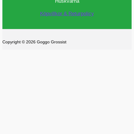
Huskvarna
Köpvillkor & Returpolicy
Copyright © 2026 Goggo Grossist
Powered by
Advantix Solutions
0
0
Din varukorg
Din varukorg är tom
Se alla
kategorier
Alltid fri frakt