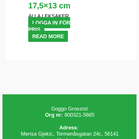
17,5×13 cm
ALLA LEKSAKER
LOGGA IN FÖR
PRIS
READ MORE
Goggo Grossist
Org nr:
800321-5665
Adress:
Merisa Gjekic, Tormenåsgatan 24c, 56141