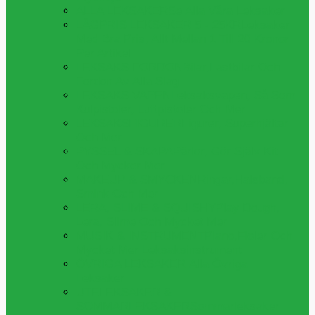
ALLA LEKSAKER
Se Alla Våra Leksaker
LÅGPRIS LEKSAKER 5 - 25KR
Leksaker
Med Bra Pris, Allt Mellan 1 Till 20 Kronor
Per Artikel
LEKSAKS FORDON
Bilar,lastbilar Och
Fordon Av Alla Slag
LEKSAKS VAPEN
Leksaksvapen, Så Som
Kulpistoler, Luftpistoler Och Mer
LEKSAKSFIGURER
Figurer, Superhjältar
Och Mer
PYSSEL & SKAPA
Pärlor, Gör Själv Kit
Och Mycker Mer
MAKEUP & SMYCKEN
Ringar,halsband,
Smink Och Mer
LERA, SLIME & SQUISHY
Play Dough,
Lera, Slime Och Mycket Mer
MUSIK & INSTRUMENT
Piano,fioler Och
Mycket Mer Leksaksinstrument
ÖVRIGA LEKSAKER
Alla Övriga
Leksaker
UTELEKSAKER &
SOMMARLEKSAKER
Sommarleksaker