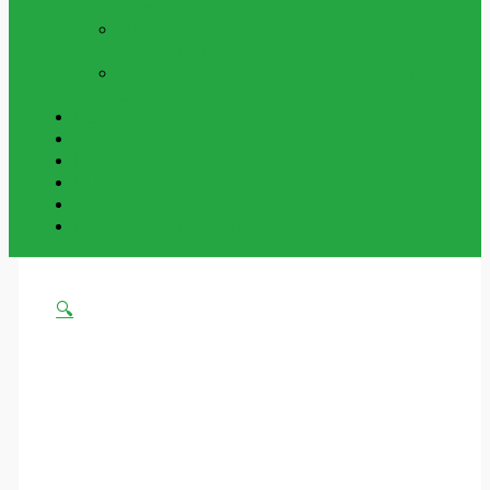
Och Utomhus
NYCKELRINGAR
Vår Samling Av
Grossist Nyckelringar
BESTÄLLNINGSVAROR
Varor Som Kan
Beställas In.
Beställningsvaror
Om Oss
Kontakta Oss
Mitt Konto
Varukorg
Handla Som Privatkund
🔍