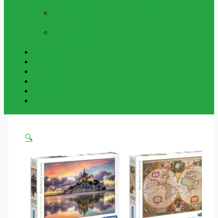
Och Utomhus
NYCKELRINGAR
Vår Samling Av
Grossist Nyckelringar
BESTÄLLNINGSVAROR
Varor Som Kan
Beställas In.
Beställningsvaror
Om Oss
Kontakta Oss
Mitt Konto
Varukorg
Handla Som Privatkund
🔍