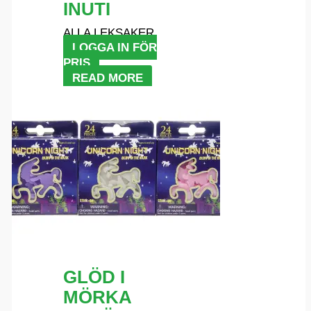
INUTI
ALLA LEKSAKER
LOGGA IN FÖR
PRIS
READ MORE
GLÖD I
MÖRKA