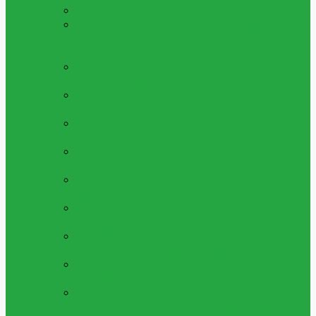
ALLA LEKSAKER
Se Alla Våra Leksaker
LÅGPRIS LEKSAKER 5 - 25KR
Leksaker
Med Bra Pris, Allt Mellan 1 Till 20 Kronor
Per Artikel
LEKSAKS FORDON
Bilar,lastbilar Och
Fordon Av Alla Slag
LEKSAKS VAPEN
Leksaksvapen, Så Som
Kulpistoler, Luftpistoler Och Mer
LEKSAKSFIGURER
Figurer, Superhjältar
Och Mer
PYSSEL & SKAPA
Pärlor, Gör Själv Kit
Och Mycker Mer
MAKEUP & SMYCKEN
Ringar,halsband,
Smink Och Mer
LERA, SLIME & SQUISHY
Play Dough,
Lera, Slime Och Mycket Mer
MUSIK & INSTRUMENT
Piano,fioler Och
Mycket Mer Leksaksinstrument
ÖVRIGA LEKSAKER
Alla Övriga
Leksaker
UTELEKSAKER &
SOMMARLEKSAKER
Sommarleksaker