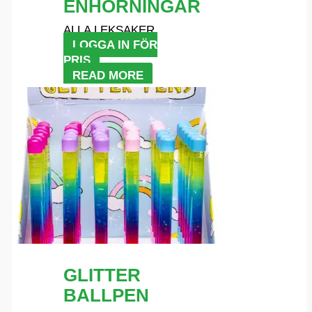
ENHÖRNINGAR
ALLA LEKSAKER
LOGGA IN FÖR
PRIS
READ MORE
GLITTER
BALLPEN