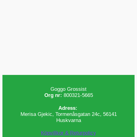
Goggo Grossist
Org nr:
800321-5665
Adress:
Merisa Gjekic, Tormenåsgatan 24c, 56141
Huskvarna
Köpvillkor & Returpolicy