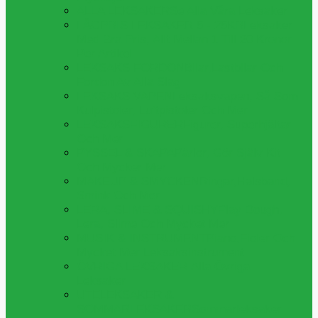
ALLA LEKSAKER
Se Alla Våra Leksaker
LÅGPRIS LEKSAKER 5 - 25KR
Leksaker
Med Bra Pris, Allt Mellan 1 Till 20 Kronor
Per Artikel
LEKSAKS FORDON
Bilar,lastbilar Och
Fordon Av Alla Slag
LEKSAKS VAPEN
Leksaksvapen, Så Som
Kulpistoler, Luftpistoler Och Mer
LEKSAKSFIGURER
Figurer, Superhjältar
Och Mer
PYSSEL & SKAPA
Pärlor, Gör Själv Kit
Och Mycker Mer
MAKEUP & SMYCKEN
Ringar,halsband,
Smink Och Mer
LERA, SLIME & SQUISHY
Play Dough,
Lera, Slime Och Mycket Mer
MUSIK & INSTRUMENT
Piano,fioler Och
Mycket Mer Leksaksinstrument
ÖVRIGA LEKSAKER
Alla Övriga
Leksaker
UTELEKSAKER &
SOMMARLEKSAKER
Sommarleksaker