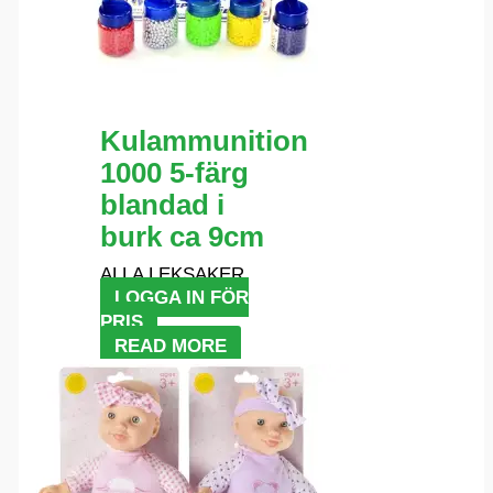
Kulammunition
1000 5-färg
blandad i
burk ca 9cm
ALLA LEKSAKER
LOGGA IN FÖR
PRIS
READ MORE