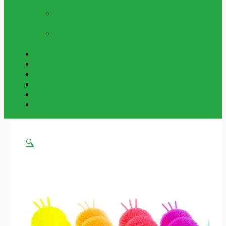
Och Utomhus
NYCKELRINGAR
Vår Samling Av
Grossist Nyckelringar
BESTÄLLNINGSVAROR
Varor Som Kan
Beställas In.
Beställningsvaror
Om Oss
Kontakta Oss
Mitt Konto
Varukorg
Handla Som Privatkund
🔍