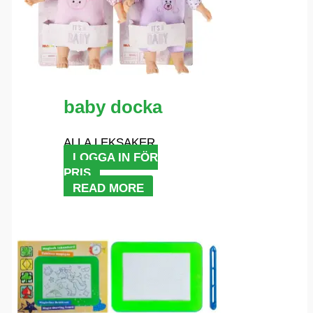
baby docka
ALLA LEKSAKER
LOGGA IN FÖR
PRIS
READ MORE