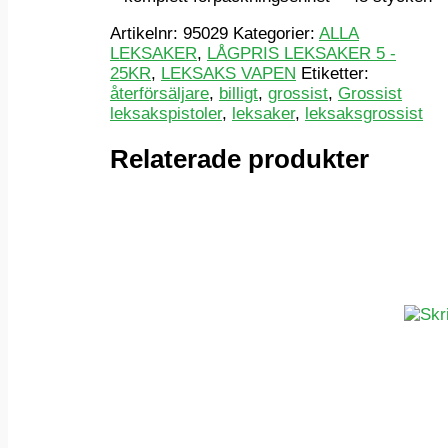
Artikelnr:
95029
Kategorier:
ALLA
LEKSAKER
,
LÅGPRIS LEKSAKER 5 -
25KR
,
LEKSAKS VAPEN
Etiketter:
återförsäljare
,
billigt
,
grossist
,
Grossist
leksakspistoler
,
leksaker
,
leksaksgrossist
Relaterade produkter