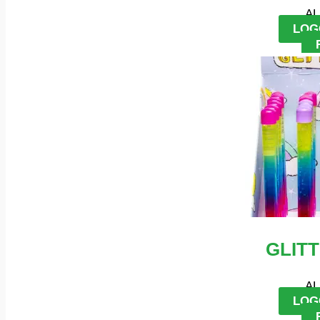
AL
LOG
GLIT
AL
LOG