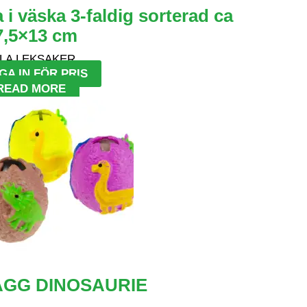
 i väska 3-faldig sorterad ca
7,5×13 cm
LA LEKSAKER
GA IN FÖR PRIS
READ MORE
ÄGG DINOSAURIE