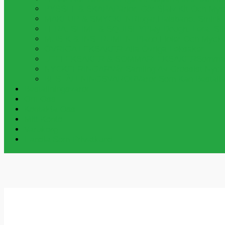
PYSSEL & SKAPA
Pärlor, Gör Själv Kit Och My
MAKEUP & SMYCKEN
Ringar,halsband, Smink
LERA, SLIME & SQUISHY
Play Dough, Lera, S
MUSIK & INSTRUMENT
Piano,fioler Och Myck
ÖVRIGA LEKSAKER
Alla Övriga Leksaker
UTELEKSAKER & SOMMARLEKSAKER
Sommar
NYCKELRINGAR
Vår Samling Av Grossist Nycke
BESTÄLLNINGSVAROR
Varor Som Kan Beställa
Beställningsvaror
Om Oss
Kontakta Oss
Mitt Konto
Varukorg
Handla Som Privatkund