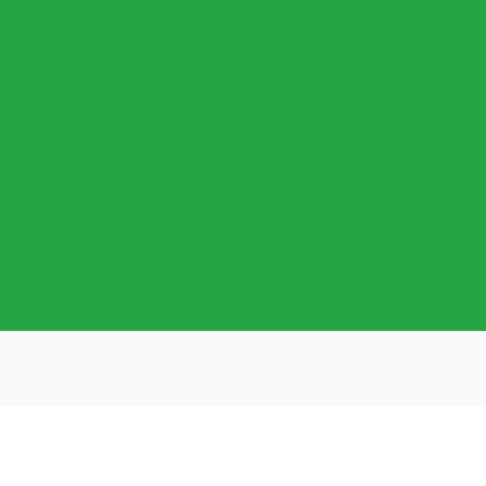
cker Mer
 Och Mer
lime Och Mycket Mer
et Mer Leksaksinstrument
leksaker Och Utomhus
lringar
s In.