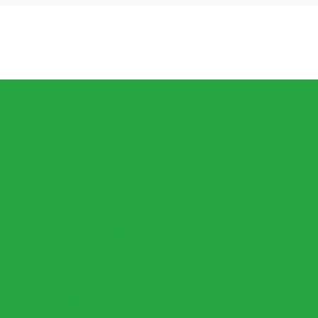
ker!
Är I Lager.
l Alla Barn
Och Babyleksaker
aste Inom Fidget Leksaker
Pris, Allt Mellan 1 Till 20 Kronor Per Artikel
v Alla Slag
oler, Luftpistoler Och Mer
er