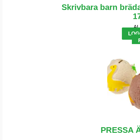
Skrivbara barn bräda
1
AL
LOG
PRESSA 