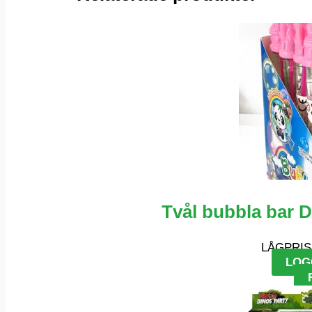
Tvål bubbla bar D
LÅGPRIS
LOG