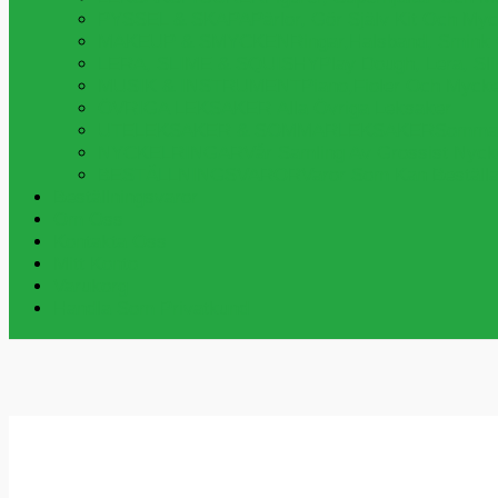
PYSSEL & SKAPA
Pärlor, Gör Själv Kit Och My
MAKEUP & SMYCKEN
Ringar,halsband, Smink
LERA, SLIME & SQUISHY
Play Dough, Lera, S
MUSIK & INSTRUMENT
Piano,fioler Och Myck
ÖVRIGA LEKSAKER
Alla Övriga Leksaker
UTELEKSAKER & SOMMARLEKSAKER
Sommar
NYCKELRINGAR
Vår Samling Av Grossist Nycke
BESTÄLLNINGSVAROR
Varor Som Kan Beställa
Beställningsvaror
Om Oss
Kontakta Oss
Mitt Konto
Varukorg
Handla Som Privatkund