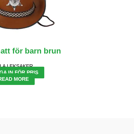
tt för barn brun
LA LEKSAKER
GA IN FÖR PRIS
READ MORE