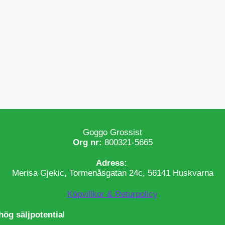
Goggo Grossist
Org nr:
800321-5665
Adress:
Merisa Gjekic, Tormenåsgatan 24c, 56141 Huskvarna
Köpvillkor & Returpolicy
hög säljpotentia
l