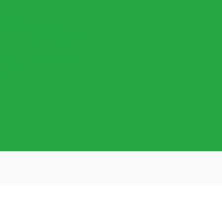
cker Mer
 Och Mer
lime Och Mycket Mer
et Mer Leksaksinstrument
leksaker Och Utomhus
lringar
s In.