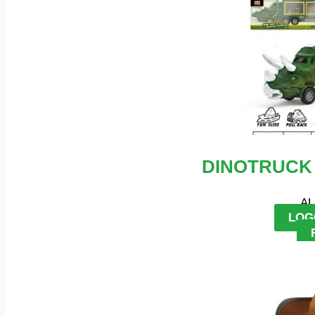
DINOTRUCK 
AL
LOG