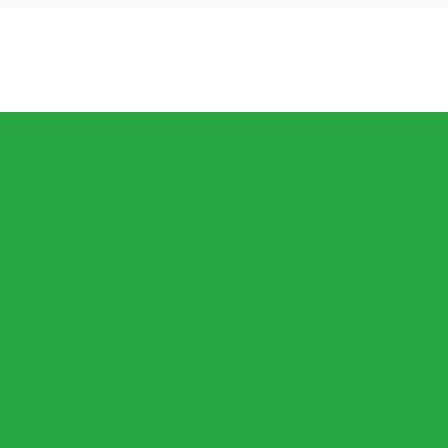
ker!
Är I Lager.
l Alla Barn
Och Babyleksaker
aste Inom Fidget Leksaker
Pris, Allt Mellan 1 Till 20 Kronor Per Artikel
v Alla Slag
oler, Luftpistoler Och Mer
er