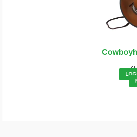
Cowboyha
AL
LOG