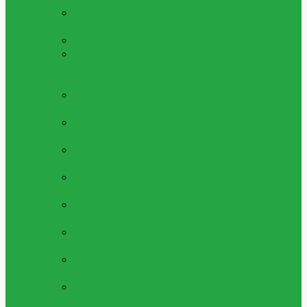
GOSEDJUR & DOCKOR
Dockor Och
Plychdjur
ALLA LEKSAKER
Se Alla Våra Leksaker
LÅGPRIS LEKSAKER 5 - 25KR
Leksaker
Med Bra Pris, Allt Mellan 1 Till 20 Kronor
Per Artikel
LEKSAKS FORDON
Bilar,lastbilar Och
Fordon Av Alla Slag
LEKSAKS VAPEN
Leksaksvapen, Så Som
Kulpistoler, Luftpistoler Och Mer
LEKSAKSFIGURER
Figurer, Superhjältar
Och Mer
PYSSEL & SKAPA
Pärlor, Gör Själv Kit
Och Mycker Mer
MAKEUP & SMYCKEN
Ringar,halsband,
Smink Och Mer
LERA, SLIME & SQUISHY
Play Dough,
Lera, Slime Och Mycket Mer
MUSIK & INSTRUMENT
Piano,fioler Och
Mycket Mer Leksaksinstrument
ÖVRIGA LEKSAKER
Alla Övriga
Leksaker