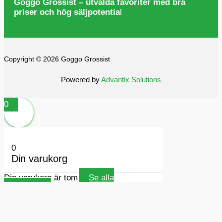
Goggo Grossist – utvalda favoriter med bra
priser och hög säljpotentia
l
Copyright © 2026 Goggo Grossist
Powered by
Advantix Solutions
0
0
Din varukorg
Din varukorg är tom
Se alla
kategorier
Alltid fri frakt
Fortsätt handla