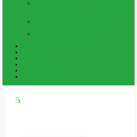
UTELEKSAKER &
SOMMARLEKSAKER
Sommarleksaker
Och Utomhus
NYCKELRINGAR
Vår Samling Av
Grossist Nyckelringar
BESTÄLLNINGSVAROR
Varor Som Kan
Beställas In.
Beställningsvaror
Om Oss
Kontakta Oss
Mitt Konto
Varukorg
Handla Som Privatkund
🔍