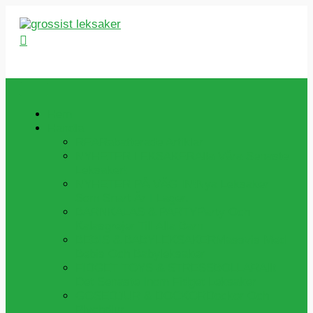
Hoppa
till
Sök
innehåll
Hem
Handla
REA
Rabatterade Artiklar
NYHETER LEKSAKER
Alla Våra Senaste
Leksaker!
NYHETER PÅ VÄG IN!
Nya Leksaker
Som Snart Är I Lager.
BARNKALAS & PARTY
Party Och
Kalasgrejer Till Alla Barn
BEBIS & BABYLEKSAKER
Massvis Med
Bebis Och Babyleksaker
FIDGET TOYS & STRESSBOLLAR
Allt
Det Senaste Inom Fidget Leksaker
GOSEDJUR & DOCKOR
Dockor Och
Plychdjur