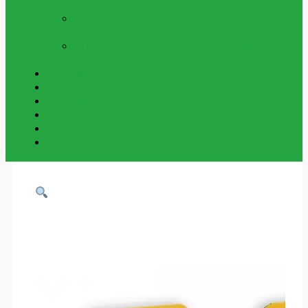
Och Utomhus
NYCKELRINGAR
Vår Samling Av
Grossist Nyckelringar
BESTÄLLNINGSVAROR
Varor Som Kan
Beställas In.
Beställningsvaror
Om Oss
Kontakta Oss
Mitt Konto
Varukorg
Handla Som Privatkund