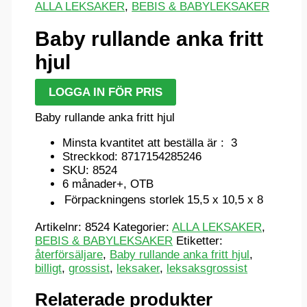
ALLA LEKSAKER
,
BEBIS & BABYLEKSAKER
Baby rullande anka fritt
hjul
LOGGA IN FÖR PRIS
Baby rullande anka fritt hjul
Minsta kvantitet att beställa är : 3
Streckkod: 8717154285246
SKU: 8524
6 månader+, OTB
Förpackningens storlek
15,5 x 10,5 x 8
Artikelnr:
8524
Kategorier:
ALLA LEKSAKER
,
BEBIS & BABYLEKSAKER
Etiketter:
återförsäljare
,
Baby rullande anka fritt hjul
,
billigt
,
grossist
,
leksaker
,
leksaksgrossist
Relaterade produkter