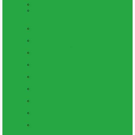
ALLA LEKSAKER
Se Alla Våra Leksaker
LÅGPRIS LEKSAKER 5 - 25KR
Leksaker
Med Bra Pris, Allt Mellan 1 Till 20 Kronor
Per Artikel
LEKSAKS FORDON
Bilar,lastbilar Och
Fordon Av Alla Slag
LEKSAKS VAPEN
Leksaksvapen, Så Som
Kulpistoler, Luftpistoler Och Mer
LEKSAKSFIGURER
Figurer, Superhjältar
Och Mer
PYSSEL & SKAPA
Pärlor, Gör Själv Kit
Och Mycker Mer
MAKEUP & SMYCKEN
Ringar,halsband,
Smink Och Mer
LERA, SLIME & SQUISHY
Play Dough,
Lera, Slime Och Mycket Mer
MUSIK & INSTRUMENT
Piano,fioler Och
Mycket Mer Leksaksinstrument
ÖVRIGA LEKSAKER
Alla Övriga
Leksaker
UTELEKSAKER &
SOMMARLEKSAKER
Sommarleksaker