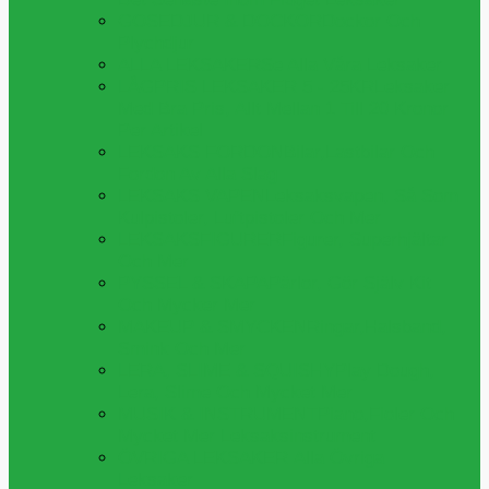
GOSEDJUR & DOCKOR
Dockor Och
Plychdjur
ALLA LEKSAKER
Se Alla Våra Leksaker
LÅGPRIS LEKSAKER 5 - 25KR
Leksaker
Med Bra Pris, Allt Mellan 1 Till 20 Kronor
Per Artikel
LEKSAKS FORDON
Bilar,lastbilar Och
Fordon Av Alla Slag
LEKSAKS VAPEN
Leksaksvapen, Så Som
Kulpistoler, Luftpistoler Och Mer
LEKSAKSFIGURER
Figurer, Superhjältar
Och Mer
PYSSEL & SKAPA
Pärlor, Gör Själv Kit
Och Mycker Mer
MAKEUP & SMYCKEN
Ringar,halsband,
Smink Och Mer
LERA, SLIME & SQUISHY
Play Dough,
Lera, Slime Och Mycket Mer
MUSIK & INSTRUMENT
Piano,fioler Och
Mycket Mer Leksaksinstrument
ÖVRIGA LEKSAKER
Alla Övriga
Leksaker