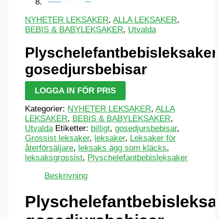
NYHETER LEKSAKER
,
ALLA LEKSAKER
,
BEBIS & BABYLEKSAKER
,
Utvalda
Plyschelefantbebisleksaker
gosedjursbebisar
LOGGA IN FÖR PRIS
Kategorier:
NYHETER LEKSAKER
,
ALLA
LEKSAKER
,
BEBIS & BABYLEKSAKER
,
Utvalda
Etiketter:
billigt
,
gosedjursbebisar
,
Grossist leksaker
,
leksaker
,
Leksaker för
återförsäljare
,
leksaks ägg som kläcks
,
leksaksgrossist
,
Plyschelefantbebisleksaker
Beskrivning
Plyschelefantbebisleksa