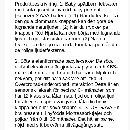
Produktbeskrivning: 1. Baby spädbarn leksaker
med söta gosedjur nyfödd baby present
(Behöver 2 AAA-batterier) (1) När du trycker på
den gula blommans knappen kan den göra de
lugnande naturljuden. (2) När du trycker på
knappen Röd Hjärta kan den börja med lugnande
ljus och gör klassiska barnrim. (3) När du
trycker på den gröna runda formknappen får du
de roliga ljudeffekterna.
2. Söta elefantformade babyleksaker De söta
elefantleksakerna är gjorda av plysch och ABS-
material, som är giftfria och hållbara. Mjuk och
bekväm, gör ditt barn säkrare att leka. 3.
Överordnad-underordnad interaktion Detta är en
sensorisk leksak för bebisar 0+ månader, som
har 12 klassiska låtar, naturljud och roliga ljud.
Förälder kan spela vaggvisa, låta din bebis
klappa ner eller sova snabbt. 4. STOR GÅVA En
bra present till nyfödda Montessori-tjejer och
pojkar från 0 till 36 månader. Det håller barnet
nöjd med sitt bekväma tillvägagångssätt.