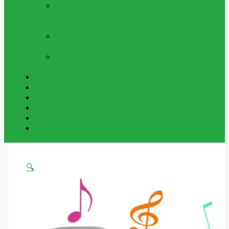
UTELEKSAKER &
SOMMARLEKSAKER
Sommarleksaker
Och Utomhus
NYCKELRINGAR
Vår Samling Av
Grossist Nyckelringar
BESTÄLLNINGSVAROR
Varor Som Kan
Beställas In.
Beställningsvaror
Om Oss
Kontakta Oss
Mitt Konto
Varukorg
Handla Som Privatkund
🔍