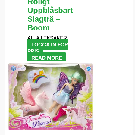
Roligt
Uppblåsbart
Slagträ –
Boom
ALLA LEKSAKER
LOGGA IN FÖR
PRIS
READ MORE