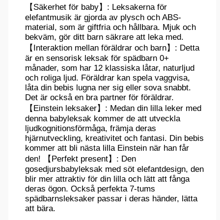
【Säkerhet för baby】: Leksakerna för
elefantmusik är gjorda av plysch och ABS-
material, som är giftfria och hållbara. Mjuk och
bekväm, gör ditt barn säkrare att leka med.
【Interaktion mellan föräldrar och barn】: Detta
är en sensorisk leksak för spädbarn 0+
månader, som har 12 klassiska låtar, naturljud
och roliga ljud. Föräldrar kan spela vaggvisa,
låta din bebis lugna ner sig eller sova snabbt.
Det är också en bra partner för föräldrar.
【Einstein leksaker】: Medan din lilla leker med
denna babyleksak kommer de att utveckla
ljudkognitionsförmåga, främja deras
hjärnutveckling, kreativitet och fantasi. Din bebis
kommer att bli nästa lilla Einstein när han får
den! 【Perfekt present】: Den
gosedjursbabyleksak med söt elefantdesign, den
blir mer attraktiv för din lilla och lätt att fånga
deras ögon. Också perfekta 7-tums
spädbarnsleksaker passar i deras händer, lätta
att bära.