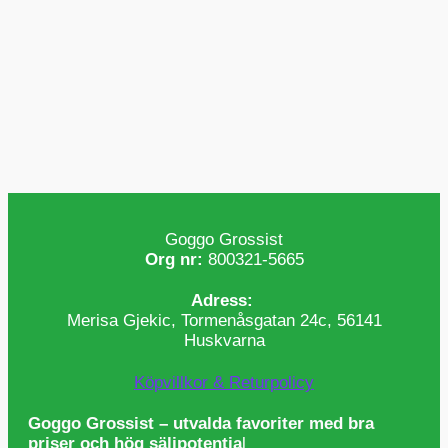
Goggo Grossist
Org nr:
800321-5665
Adress:
Merisa Gjekic, Tormenåsgatan 24c, 56141
Huskvarna
Köpvillkor & Returpolicy
Goggo Grossist – utvalda favoriter med bra
priser och hög säljpotentia
l