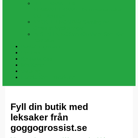
UTELEKSAKER &
SOMMARLEKSAKER
Sommarleksaker
Och Utomhus
NYCKELRINGAR
Vår Samling Av
Grossist Nyckelringar
BESTÄLLNINGSVAROR
Varor Som Kan
Beställas In.
Beställningsvaror
Om Oss
Kontakta Oss
Mitt Konto
Varukorg
Handla Som Privatkund
Fyll din butik med
leksaker från
goggogrossist.se