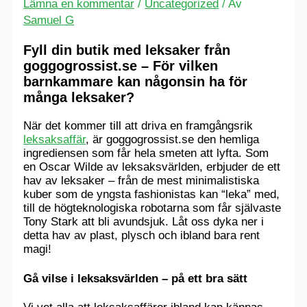
Lämna en kommentar
/
Uncategorized
/ Av
Samuel G
Fyll din butik med leksaker från
goggogrossist.se – För vilken
barnkammare kan någonsin ha för
många leksaker?
När det kommer till att driva en framgångsrik
leksaksaffär
, är goggogrossist.se den hemliga
ingrediensen som får hela smeten att lyfta. Som
en Oscar Wilde av leksaksvärlden, erbjuder de ett
hav av leksaker – från de mest minimalistiska
kuber som de yngsta fashionistas kan “leka” med,
till de högteknologiska robotarna som får självaste
Tony Stark att bli avundsjuk. Låt oss dyka ner i
detta hav av plast, plysch och ibland bara rent
magi!
Gå vilse i leksaksvärlden – på ett bra sätt