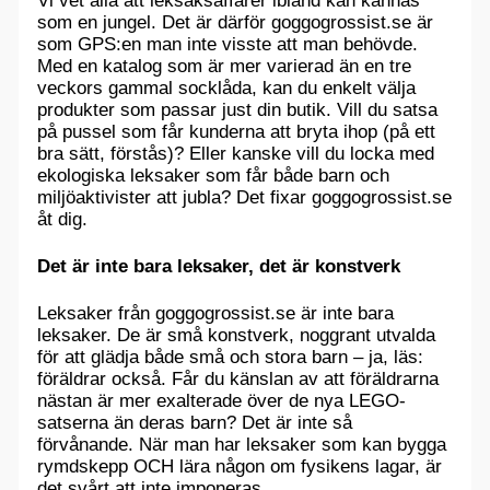
Vi vet alla att leksaksaffärer ibland kan kännas
som en jungel. Det är därför goggogrossist.se är
som GPS:en man inte visste att man behövde.
Med en katalog som är mer varierad än en tre
veckors gammal socklåda, kan du enkelt välja
produkter som passar just din butik. Vill du satsa
på pussel som får kunderna att bryta ihop (på ett
bra sätt, förstås)? Eller kanske vill du locka med
ekologiska leksaker som får både barn och
miljöaktivister att jubla? Det fixar goggogrossist.se
åt dig.
Det är inte bara leksaker, det är konstverk
Leksaker från goggogrossist.se är inte bara
leksaker. De är små konstverk, noggrant utvalda
för att glädja både små och stora barn – ja, läs:
föräldrar också. Får du känslan av att föräldrarna
nästan är mer exalterade över de nya LEGO-
satserna än deras barn? Det är inte så
förvånande. När man har leksaker som kan bygga
rymdskepp OCH lära någon om fysikens lagar, är
det svårt att inte imponeras.