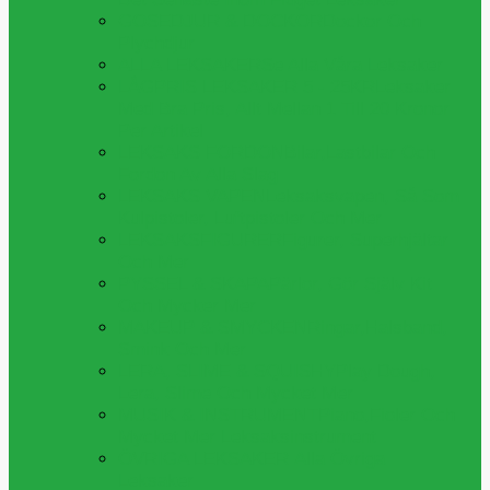
GOSEDJUR & DOCKOR
Dockor Och
Plychdjur
ALLA LEKSAKER
Se Alla Våra Leksaker
LÅGPRIS LEKSAKER 5 - 25KR
Leksaker
Med Bra Pris, Allt Mellan 1 Till 20 Kronor
Per Artikel
LEKSAKS FORDON
Bilar,lastbilar Och
Fordon Av Alla Slag
LEKSAKS VAPEN
Leksaksvapen, Så Som
Kulpistoler, Luftpistoler Och Mer
LEKSAKSFIGURER
Figurer, Superhjältar
Och Mer
PYSSEL & SKAPA
Pärlor, Gör Själv Kit
Och Mycker Mer
MAKEUP & SMYCKEN
Ringar,halsband,
Smink Och Mer
LERA, SLIME & SQUISHY
Play Dough,
Lera, Slime Och Mycket Mer
MUSIK & INSTRUMENT
Piano,fioler Och
Mycket Mer Leksaksinstrument
ÖVRIGA LEKSAKER
Alla Övriga
Leksaker