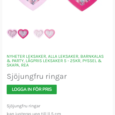
NYHETER LEKSAKER
,
ALLA LEKSAKER
,
BARNKALAS
& PARTY
,
LÅGPRIS LEKSAKER 5 - 25KR
,
PYSSEL &
SKAPA
,
REA
Sjöjungfru ringar
LOGGA IN FÖR PRIS
Sjöjungfru ringar
kan justeras upp till ll,5 cm