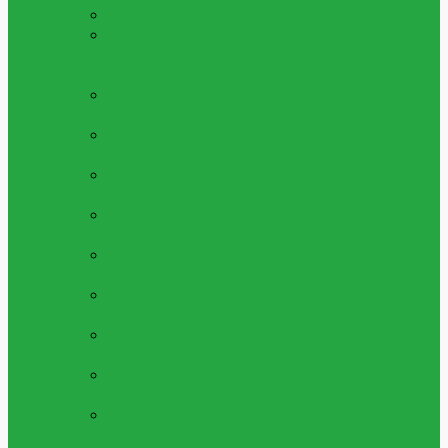
ALLA LEKSAKER
Se Alla Våra Leksaker
LÅGPRIS LEKSAKER 5 - 25KR
Leksaker
Med Bra Pris, Allt Mellan 1 Till 20 Kronor
Per Artikel
LEKSAKS FORDON
Bilar,lastbilar Och
Fordon Av Alla Slag
LEKSAKS VAPEN
Leksaksvapen, Så Som
Kulpistoler, Luftpistoler Och Mer
LEKSAKSFIGURER
Figurer, Superhjältar
Och Mer
PYSSEL & SKAPA
Pärlor, Gör Själv Kit
Och Mycker Mer
MAKEUP & SMYCKEN
Ringar,halsband,
Smink Och Mer
LERA, SLIME & SQUISHY
Play Dough,
Lera, Slime Och Mycket Mer
MUSIK & INSTRUMENT
Piano,fioler Och
Mycket Mer Leksaksinstrument
ÖVRIGA LEKSAKER
Alla Övriga
Leksaker
UTELEKSAKER &
SOMMARLEKSAKER
Sommarleksaker