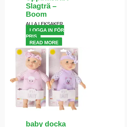
Slagträ –
Boom
ALLA LEKSAKER
LOGGA IN FÖR
PRIS
READ MORE
baby docka