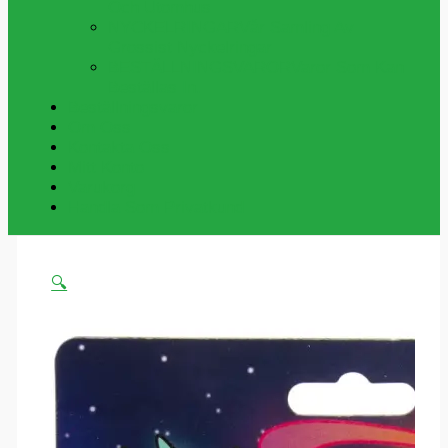
Och Utomhus
NYCKELRINGAR
Vår Samling Av
Grossist Nyckelringar
BESTÄLLNINGSVAROR
Varor Som Kan
Beställas In.
Beställningsvaror
Om Oss
Kontakta Oss
Mitt Konto
Varukorg
Handla Som Privatkund
🔍