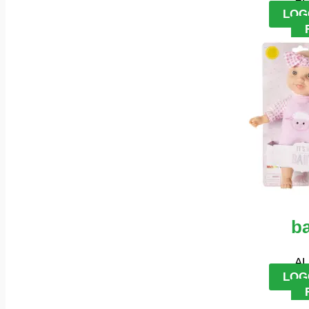
LOG
b
AL
LOG