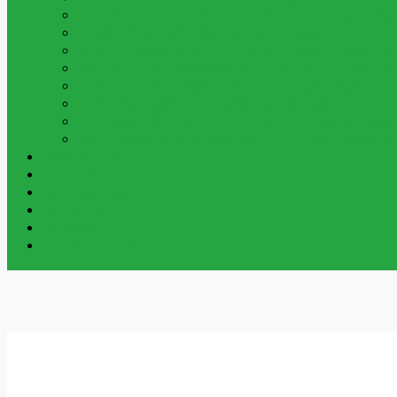
PYSSEL & SKAPA
Pärlor, Gör Själv Kit Och My
MAKEUP & SMYCKEN
Ringar,halsband, Smink
LERA, SLIME & SQUISHY
Play Dough, Lera, S
MUSIK & INSTRUMENT
Piano,fioler Och Myck
ÖVRIGA LEKSAKER
Alla Övriga Leksaker
UTELEKSAKER & SOMMARLEKSAKER
Sommar
NYCKELRINGAR
Vår Samling Av Grossist Nycke
BESTÄLLNINGSVAROR
Varor Som Kan Beställa
Beställningsvaror
Om Oss
Kontakta Oss
Mitt Konto
Varukorg
Handla Som Privatkund