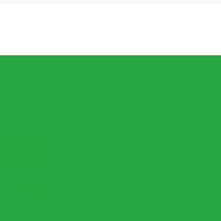
ker!
Är I Lager.
l Alla Barn
Och Babyleksaker
aste Inom Fidget Leksaker
Pris, Allt Mellan 1 Till 20 Kronor Per Artikel
v Alla Slag
oler, Luftpistoler Och Mer
er