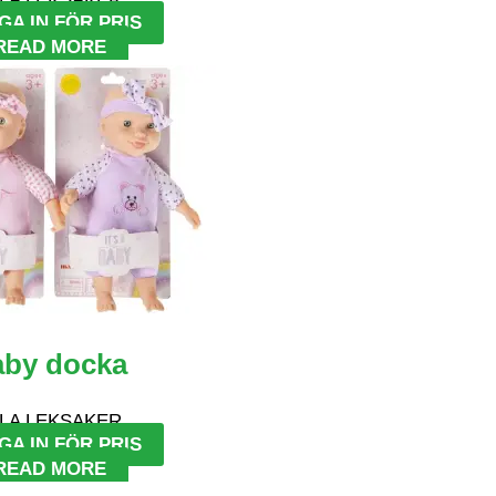
GA IN FÖR PRIS
READ MORE
aby docka
LA LEKSAKER
GA IN FÖR PRIS
READ MORE