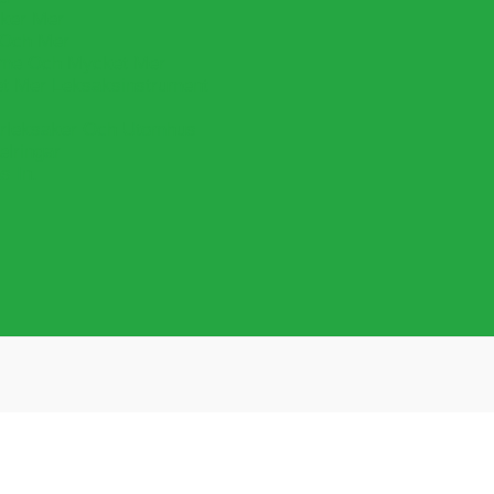
cker Mer
 Och Mer
lime Och Mycket Mer
et Mer Leksaksinstrument
leksaker Och Utomhus
lringar
s In.