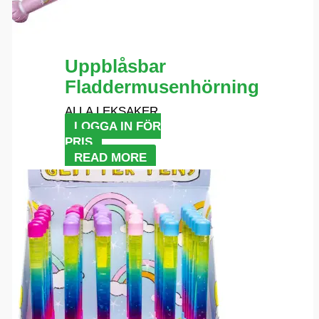
Uppblåsbar
Fladdermusenhörning
ALLA LEKSAKER
LOGGA IN FÖR
PRIS
READ MORE