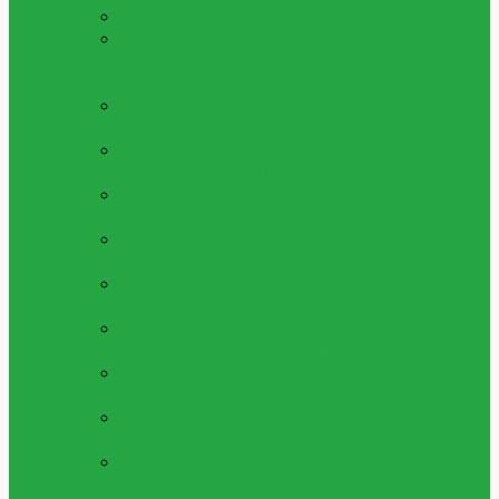
ALLA LEKSAKER
Se Alla Våra Leksaker
LÅGPRIS LEKSAKER 5 - 25KR
Leksaker
Med Bra Pris, Allt Mellan 1 Till 20 Kronor
Per Artikel
LEKSAKS FORDON
Bilar,lastbilar Och
Fordon Av Alla Slag
LEKSAKS VAPEN
Leksaksvapen, Så Som
Kulpistoler, Luftpistoler Och Mer
LEKSAKSFIGURER
Figurer, Superhjältar
Och Mer
PYSSEL & SKAPA
Pärlor, Gör Själv Kit
Och Mycker Mer
MAKEUP & SMYCKEN
Ringar,halsband,
Smink Och Mer
LERA, SLIME & SQUISHY
Play Dough,
Lera, Slime Och Mycket Mer
MUSIK & INSTRUMENT
Piano,fioler Och
Mycket Mer Leksaksinstrument
ÖVRIGA LEKSAKER
Alla Övriga
Leksaker
UTELEKSAKER &
SOMMARLEKSAKER
Sommarleksaker