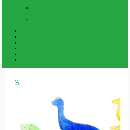
Och Utomhus
NYCKELRINGAR
Vår Samling Av
Grossist Nyckelringar
BESTÄLLNINGSVAROR
Varor Som Kan
Beställas In.
Beställningsvaror
Om Oss
Kontakta Oss
Mitt Konto
Varukorg
Handla Som Privatkund
🔍