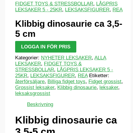
FIDGET TOYS & STRESSBOLLAR
,
LÅGPRIS
LEKSAKER 5 - 25KR
,
LEKSAKSFIGURER
,
REA
Klibbig dinosaurie ca 3,5-
5 cm
LOGGA IN FÖR PRIS
Kategorier:
NYHETER LEKSAKER
,
ALLA
LEKSAKER
,
FIDGET TOYS &
STRESSBOLLAR
,
LÅGPRIS LEKSAKER 5 -
25KR
,
LEKSAKSFIGURER
,
REA
Etiketter:
återförsäljare
,
Billiga fidget toys
,
Fidget grossist
,
Grossist leksaker
,
Klibbig dinosaurie
,
leksaker
,
leksaksgrossist
Beskrivning
Klibbig dinosaurie ca
3,5-5 cm