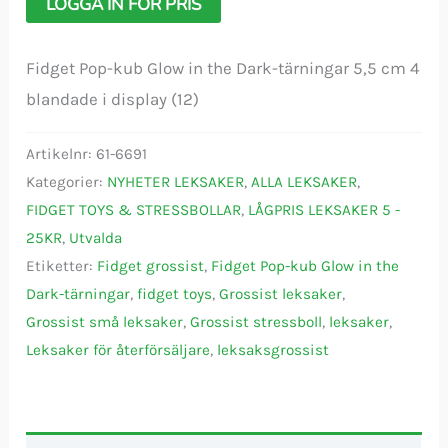
LOGGA IN FÖR PRIS
Fidget Pop-kub Glow in the Dark-tärningar 5,5 cm 4
blandade i display (12)
Artikelnr:
61-6691
Kategorier:
NYHETER LEKSAKER
,
ALLA LEKSAKER
,
FIDGET TOYS & STRESSBOLLAR
,
LÅGPRIS LEKSAKER 5 -
25KR
,
Utvalda
Etiketter:
Fidget grossist
,
Fidget Pop-kub Glow in the
Dark-tärningar
,
fidget toys
,
Grossist leksaker
,
Grossist små leksaker
,
Grossist stressboll
,
leksaker
,
Leksaker för återförsäljare
,
leksaksgrossist