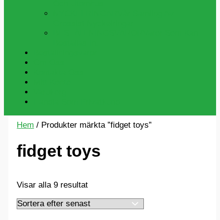
Och Utomhus
NYCKELRINGAR
Vår Samling Av
Grossist Nyckelringar
BESTÄLLNINGSVAROR
Varor Som Kan
Beställas In.
Beställningsvaror
Om Oss
Kontakta Oss
Mitt Konto
Varukorg
Handla Som Privatkund
Hem
/ Produkter märkta ”fidget toys”
fidget toys
Sortera
Visar alla 9 resultat
efter
senaste