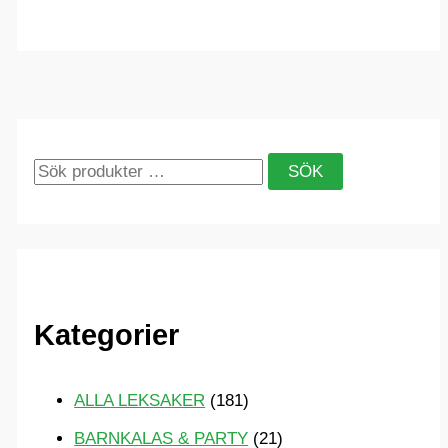
S
SÖK
ö
k
e
f
Kategorier
t
e
ALLA LEKSAKER
(181)
r
BARNKALAS & PARTY
(21)
: