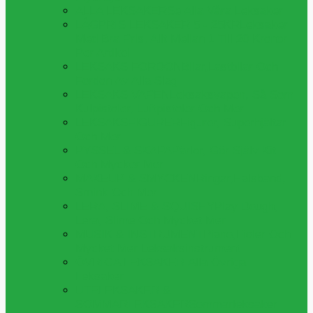
ALLA LEKSAKER
Se Alla Våra Leksaker
LÅGPRIS LEKSAKER 5 - 25KR
Leksaker
Med Bra Pris, Allt Mellan 1 Till 20 Kronor
Per Artikel
LEKSAKS FORDON
Bilar,lastbilar Och
Fordon Av Alla Slag
LEKSAKS VAPEN
Leksaksvapen, Så Som
Kulpistoler, Luftpistoler Och Mer
LEKSAKSFIGURER
Figurer, Superhjältar
Och Mer
PYSSEL & SKAPA
Pärlor, Gör Själv Kit
Och Mycker Mer
MAKEUP & SMYCKEN
Ringar,halsband,
Smink Och Mer
LERA, SLIME & SQUISHY
Play Dough,
Lera, Slime Och Mycket Mer
MUSIK & INSTRUMENT
Piano,fioler Och
Mycket Mer Leksaksinstrument
ÖVRIGA LEKSAKER
Alla Övriga
Leksaker
UTELEKSAKER &
SOMMARLEKSAKER
Sommarleksaker