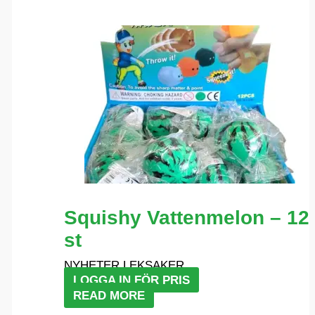
Squishy Vattenmelon – 12
st
NYHETER LEKSAKER
LOGGA IN FÖR PRIS
READ MORE