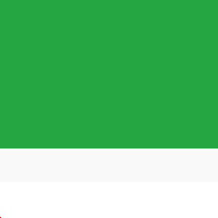
cker Mer
 Och Mer
lime Och Mycket Mer
et Mer Leksaksinstrument
leksaker Och Utomhus
lringar
s In.