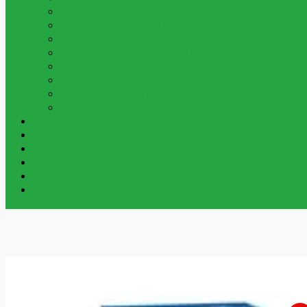
PYSSEL & SKAPA
Pärlor, Gör Själv Kit Och My
MAKEUP & SMYCKEN
Ringar,halsband, Smink
LERA, SLIME & SQUISHY
Play Dough, Lera, S
MUSIK & INSTRUMENT
Piano,fioler Och Myck
ÖVRIGA LEKSAKER
Alla Övriga Leksaker
UTELEKSAKER & SOMMARLEKSAKER
Sommar
NYCKELRINGAR
Vår Samling Av Grossist Nycke
BESTÄLLNINGSVAROR
Varor Som Kan Beställa
Beställningsvaror
Om Oss
Kontakta Oss
Mitt Konto
Varukorg
Handla Som Privatkund