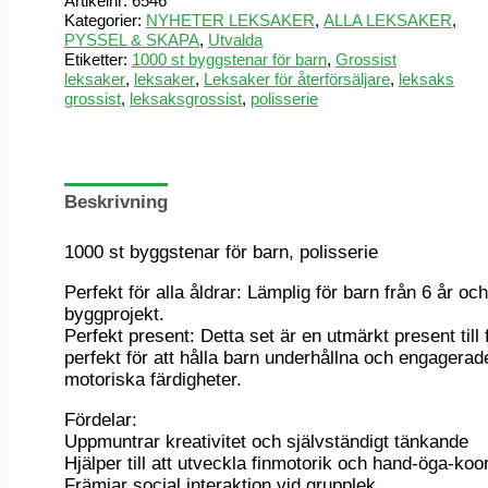
Artikelnr:
6546
Kategorier:
NYHETER LEKSAKER
,
ALLA LEKSAKER
,
PYSSEL & SKAPA
,
Utvalda
Etiketter:
1000 st byggstenar för barn
,
Grossist
leksaker
,
leksaker
,
Leksaker för återförsäljare
,
leksaks
grossist
,
leksaksgrossist
,
polisserie
Beskrivning
1000 st byggstenar för barn, polisserie
Perfekt för alla åldrar: Lämplig för barn från 6 år o
byggprojekt.
Perfekt present: Detta set är en utmärkt present till f
perfekt för att hålla barn underhållna och engagerad
motoriska färdigheter.
Fördelar:
Uppmuntrar kreativitet och självständigt tänkande
Hjälper till att utveckla finmotorik och hand-öga-koo
Främjar social interaktion vid grupplek