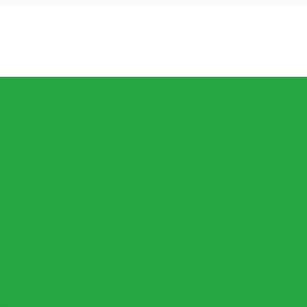
ker!
Är I Lager.
l Alla Barn
Och Babyleksaker
aste Inom Fidget Leksaker
Pris, Allt Mellan 1 Till 20 Kronor Per Artikel
v Alla Slag
oler, Luftpistoler Och Mer
er