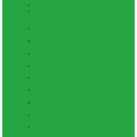
ALLA LEKSAKER
Se Alla Våra Leksaker
LÅGPRIS LEKSAKER 5 - 25KR
Leksaker
Med Bra Pris, Allt Mellan 1 Till 20 Kronor
Per Artikel
LEKSAKS FORDON
Bilar,lastbilar Och
Fordon Av Alla Slag
LEKSAKS VAPEN
Leksaksvapen, Så Som
Kulpistoler, Luftpistoler Och Mer
LEKSAKSFIGURER
Figurer, Superhjältar
Och Mer
PYSSEL & SKAPA
Pärlor, Gör Själv Kit
Och Mycker Mer
MAKEUP & SMYCKEN
Ringar,halsband,
Smink Och Mer
LERA, SLIME & SQUISHY
Play Dough,
Lera, Slime Och Mycket Mer
MUSIK & INSTRUMENT
Piano,fioler Och
Mycket Mer Leksaksinstrument
ÖVRIGA LEKSAKER
Alla Övriga
Leksaker
UTELEKSAKER &
SOMMARLEKSAKER
Sommarleksaker