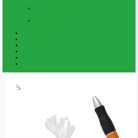
Och Utomhus
NYCKELRINGAR
Vår Samling Av
Grossist Nyckelringar
BESTÄLLNINGSVAROR
Varor Som Kan
Beställas In.
Beställningsvaror
Om Oss
Kontakta Oss
Mitt Konto
Varukorg
Handla Som Privatkund
🔍