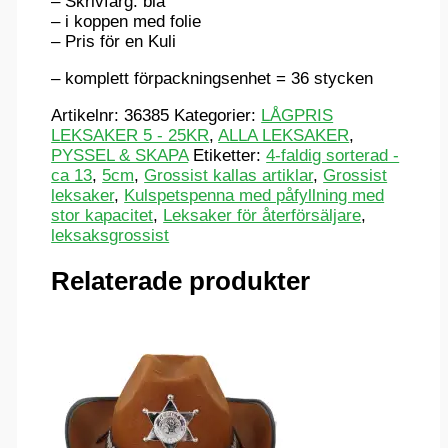
– Skrivfärg: blå
– i koppen med folie
– Pris för en Kuli
– komplett förpackningsenhet = 36 stycken
Artikelnr:
36385
Kategorier:
LÅGPRIS
LEKSAKER 5 - 25KR
,
ALLA LEKSAKER
,
PYSSEL & SKAPA
Etiketter:
4-faldig sorterad -
ca 13
,
5cm
,
Grossist kallas artiklar
,
Grossist
leksaker
,
Kulspetspenna med påfyllning med
stor kapacitet
,
Leksaker för återförsäljare
,
leksaksgrossist
Relaterade produkter