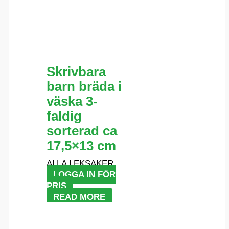
Skrivbara
barn bräda i
väska 3-
faldig
sorterad ca
17,5×13 cm
ALLA LEKSAKER
LOGGA IN FÖR
PRIS
READ MORE