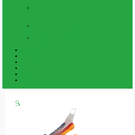
Leksaker
UTELEKSAKER &
SOMMARLEKSAKER
Sommarleksaker
Och Utomhus
NYCKELRINGAR
Vår Samling Av
Grossist Nyckelringar
BESTÄLLNINGSVAROR
Varor Som Kan
Beställas In.
Beställningsvaror
Om Oss
Kontakta Oss
Mitt Konto
Varukorg
Handla Som Privatkund
🔍