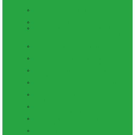
Det Senaste Inom Fidget Leksaker
GOSEDJUR & DOCKOR
Dockor Och
Plychdjur
ALLA LEKSAKER
Se Alla Våra Leksaker
LÅGPRIS LEKSAKER 5 - 25KR
Leksaker
Med Bra Pris, Allt Mellan 1 Till 20 Kronor
Per Artikel
LEKSAKS FORDON
Bilar,lastbilar Och
Fordon Av Alla Slag
LEKSAKS VAPEN
Leksaksvapen, Så Som
Kulpistoler, Luftpistoler Och Mer
LEKSAKSFIGURER
Figurer, Superhjältar
Och Mer
PYSSEL & SKAPA
Pärlor, Gör Själv Kit
Och Mycker Mer
MAKEUP & SMYCKEN
Ringar,halsband,
Smink Och Mer
LERA, SLIME & SQUISHY
Play Dough,
Lera, Slime Och Mycket Mer
MUSIK & INSTRUMENT
Piano,fioler Och
Mycket Mer Leksaksinstrument
ÖVRIGA LEKSAKER
Alla Övriga