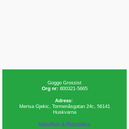
Goggo Grossist
Org nr:
800321-5665
Adress:
Merisa Gjekic, Tormenåsgatan 24c, 56141
Huskvarna
Köpvillkor & Returpolicy