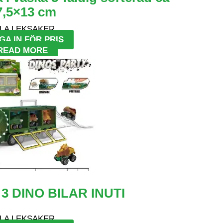
7,5×13 cm
LA LEKSAKER
GA IN FÖR PRIS
READ MORE
3 DINO BILAR INUTI
LA LEKSAKER