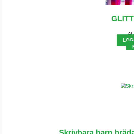
GLIT
AL
LOG
Skrivbara barn bräda