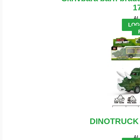
1
AL
LOG
DINOTRUCK 
AL