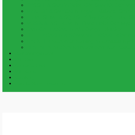
PYSSEL & SKAPA
Pärlor, Gör Själv Kit Och My
MAKEUP & SMYCKEN
Ringar,halsband, Smink
LERA, SLIME & SQUISHY
Play Dough, Lera, S
MUSIK & INSTRUMENT
Piano,fioler Och Myck
ÖVRIGA LEKSAKER
Alla Övriga Leksaker
UTELEKSAKER & SOMMARLEKSAKER
Sommar
NYCKELRINGAR
Vår Samling Av Grossist Nycke
BESTÄLLNINGSVAROR
Varor Som Kan Beställa
Beställningsvaror
Om Oss
Kontakta Oss
Mitt Konto
Varukorg
Handla Som Privatkund