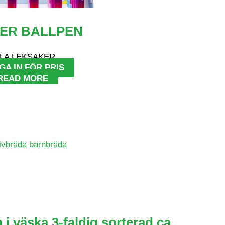
TER BALLPEN
LA LEKSAKER
GA IN FÖR PRIS
READ MORE
 i väska 3-faldig sorterad ca