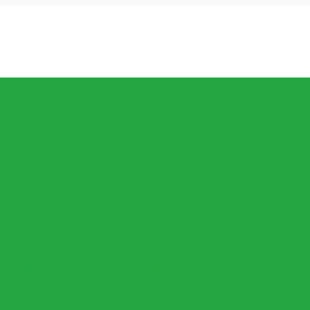
ker!
Är I Lager.
l Alla Barn
Och Babyleksaker
aste Inom Fidget Leksaker
Pris, Allt Mellan 1 Till 20 Kronor Per Artikel
v Alla Slag
oler, Luftpistoler Och Mer
er