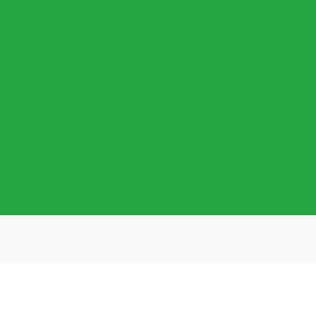
cker Mer
 Och Mer
lime Och Mycket Mer
et Mer Leksaksinstrument
leksaker Och Utomhus
lringar
s In.