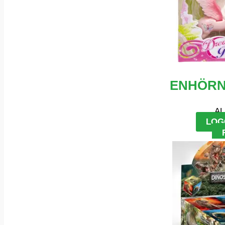
ENHÖRN
AL
LOG