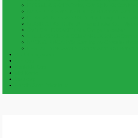
PYSSEL & SKAPA
Pärlor, Gör Själv Kit Och My
MAKEUP & SMYCKEN
Ringar,halsband, Smink
LERA, SLIME & SQUISHY
Play Dough, Lera, S
MUSIK & INSTRUMENT
Piano,fioler Och Myck
ÖVRIGA LEKSAKER
Alla Övriga Leksaker
UTELEKSAKER & SOMMARLEKSAKER
Sommar
NYCKELRINGAR
Vår Samling Av Grossist Nycke
BESTÄLLNINGSVAROR
Varor Som Kan Beställa
Beställningsvaror
Om Oss
Kontakta Oss
Mitt Konto
Varukorg
Handla Som Privatkund