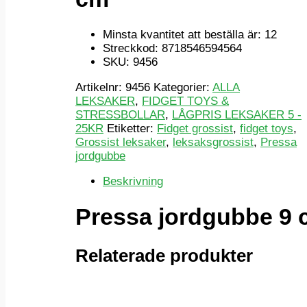
Minsta kvantitet att beställa är: 12
Streckkod: 8718546594564
SKU: 9456
Artikelnr:
9456
Kategorier:
ALLA
LEKSAKER
,
FIDGET TOYS &
STRESSBOLLAR
,
LÅGPRIS LEKSAKER 5 -
25KR
Etiketter:
Fidget grossist
,
fidget toys
,
Grossist leksaker
,
leksaksgrossist
,
Pressa
jordgubbe
Beskrivning
Pressa jordgubbe 9
Relaterade produkter