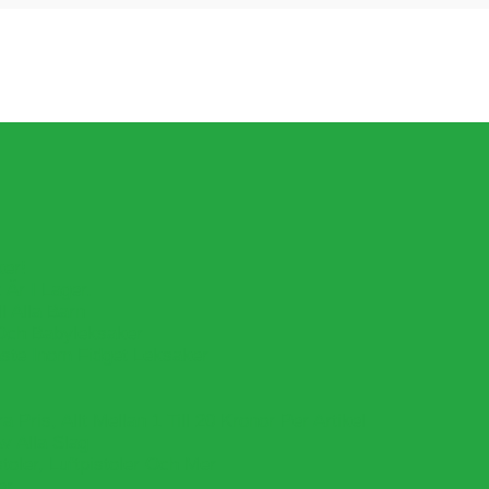
ker!
Är I Lager.
l Alla Barn
Och Babyleksaker
aste Inom Fidget Leksaker
Pris, Allt Mellan 1 Till 20 Kronor Per Artikel
v Alla Slag
oler, Luftpistoler Och Mer
er