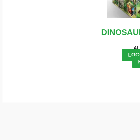
DINOSAU
AL
LOG