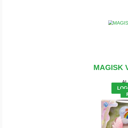
MAGISK 
AL
LOG