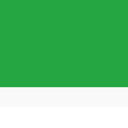
cker Mer
 Och Mer
lime Och Mycket Mer
et Mer Leksaksinstrument
leksaker Och Utomhus
lringar
s In.