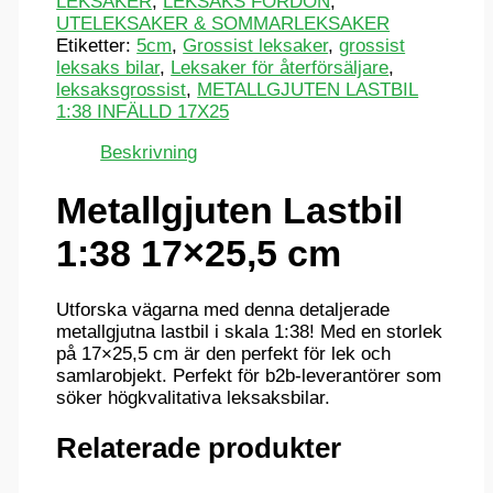
LEKSAKER
,
LEKSAKS FORDON
,
UTELEKSAKER & SOMMARLEKSAKER
Etiketter:
5cm
,
Grossist leksaker
,
grossist
leksaks bilar
,
Leksaker för återförsäljare
,
leksaksgrossist
,
METALLGJUTEN LASTBIL
1:38 INFÄLLD 17X25
Beskrivning
Metallgjuten Lastbil
1:38 17×25,5 cm
Utforska vägarna med denna detaljerade
metallgjutna lastbil i skala 1:38! Med en storlek
på 17×25,5 cm är den perfekt för lek och
samlarobjekt. Perfekt för b2b-leverantörer som
söker högkvalitativa leksaksbilar.
Relaterade produkter