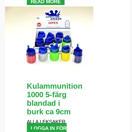
READ MORE
Kulammunition
1000 5-färg
blandad i
burk ca 9cm
ALLA LEKSAKER
LOGGA IN FÖR