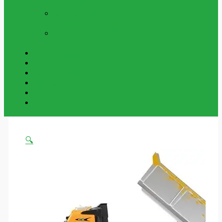
Och Utomhus
NYCKELRINGAR
Vår Samling Av
Grossist Nyckelringar
BESTÄLLNINGSVAROR
Varor Som Kan
Beställas In.
Beställningsvaror
Om Oss
Kontakta Oss
Mitt Konto
Varukorg
Handla Som Privatkund
🔍