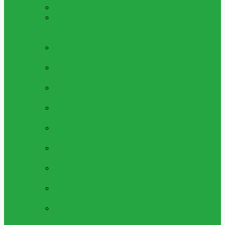
ALLA LEKSAKER
Se Alla Våra Leksaker
LÅGPRIS LEKSAKER 5 - 25KR
Leksaker
Med Bra Pris, Allt Mellan 1 Till 20 Kronor
Per Artikel
LEKSAKS FORDON
Bilar,lastbilar Och
Fordon Av Alla Slag
LEKSAKS VAPEN
Leksaksvapen, Så Som
Kulpistoler, Luftpistoler Och Mer
LEKSAKSFIGURER
Figurer, Superhjältar
Och Mer
PYSSEL & SKAPA
Pärlor, Gör Själv Kit
Och Mycker Mer
MAKEUP & SMYCKEN
Ringar,halsband,
Smink Och Mer
LERA, SLIME & SQUISHY
Play Dough,
Lera, Slime Och Mycket Mer
MUSIK & INSTRUMENT
Piano,fioler Och
Mycket Mer Leksaksinstrument
ÖVRIGA LEKSAKER
Alla Övriga
Leksaker
UTELEKSAKER &
SOMMARLEKSAKER
Sommarleksaker