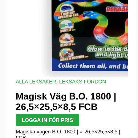
ALLA LEKSAKER
,
LEKSAKS FORDON
Magisk Väg B.O. 1800 |
26,5×25,5×8,5 FCB
LOGGA IN FÖR PRIS
Magiska vägen B.O. 1800 | =”26,5×25,5×8,5 |
FCB