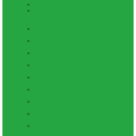
ALLA LEKSAKER
Se Alla Våra Leksaker
LÅGPRIS LEKSAKER 5 - 25KR
Leksaker
Med Bra Pris, Allt Mellan 1 Till 20 Kronor
Per Artikel
LEKSAKS FORDON
Bilar,lastbilar Och
Fordon Av Alla Slag
LEKSAKS VAPEN
Leksaksvapen, Så Som
Kulpistoler, Luftpistoler Och Mer
LEKSAKSFIGURER
Figurer, Superhjältar
Och Mer
PYSSEL & SKAPA
Pärlor, Gör Själv Kit
Och Mycker Mer
MAKEUP & SMYCKEN
Ringar,halsband,
Smink Och Mer
LERA, SLIME & SQUISHY
Play Dough,
Lera, Slime Och Mycket Mer
MUSIK & INSTRUMENT
Piano,fioler Och
Mycket Mer Leksaksinstrument
ÖVRIGA LEKSAKER
Alla Övriga
Leksaker
UTELEKSAKER &
SOMMARLEKSAKER
Sommarleksaker