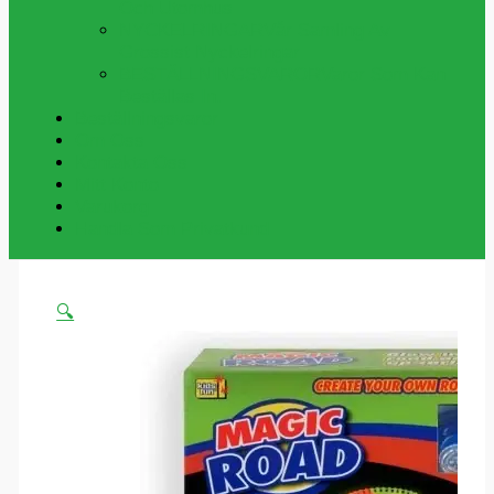
Och Utomhus
NYCKELRINGAR
Vår Samling Av
Grossist Nyckelringar
BESTÄLLNINGSVAROR
Varor Som Kan
Beställas In.
Beställningsvaror
Om Oss
Kontakta Oss
Mitt Konto
Varukorg
Handla Som Privatkund
🔍