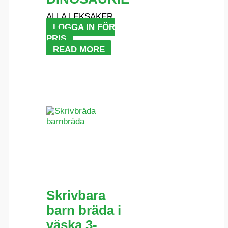
ALLA LEKSAKER
LOGGA IN FÖR
PRIS
READ MORE
Skrivbara
barn bräda i
väska 3-