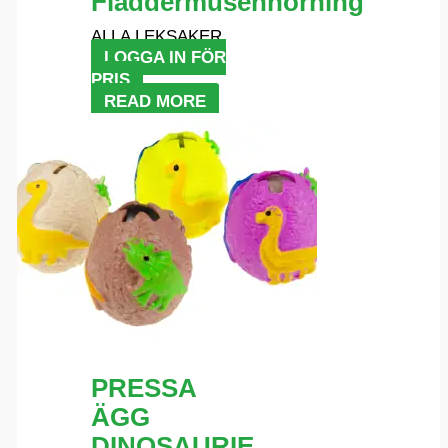
Fladdermusenhörning
ALLA LEKSAKER
LOGGA IN FÖR
PRIS
READ MORE
PRESSA
ÄGG
DINOSAURIE