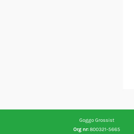
Goggo Grossist
Org nr:
800321-5665