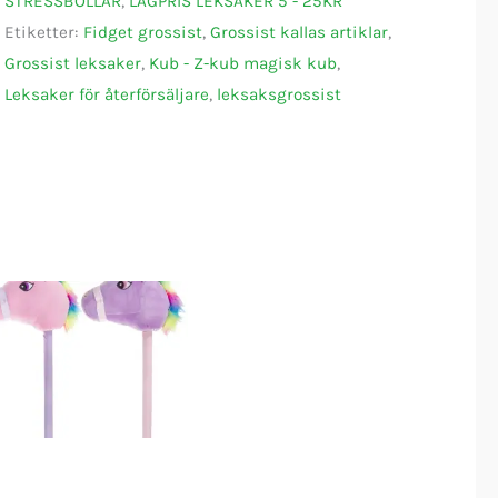
STRESSBOLLAR
,
LÅGPRIS LEKSAKER 5 - 25KR
Etiketter:
Fidget grossist
,
Grossist kallas artiklar
,
Grossist leksaker
,
Kub - Z-kub magisk kub
,
Leksaker för återförsäljare
,
leksaksgrossist