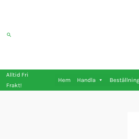
Hoppa
till
innehåll
Sök
Alltid Fri
Hem
Handla
Beställnin
Frakt!