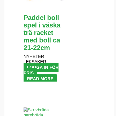
Paddel boll
spel i väska
trä racket
med boll ca
21-22cm
NYHETER
LEKSAKER
LOGGA IN FÖR
PRIS
READ MORE