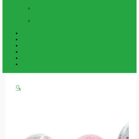
Och Utomhus
NYCKELRINGAR
Vår Samling Av
Grossist Nyckelringar
BESTÄLLNINGSVAROR
Varor Som Kan
Beställas In.
Beställningsvaror
Om Oss
Kontakta Oss
Mitt Konto
Varukorg
Handla Som Privatkund
🔍