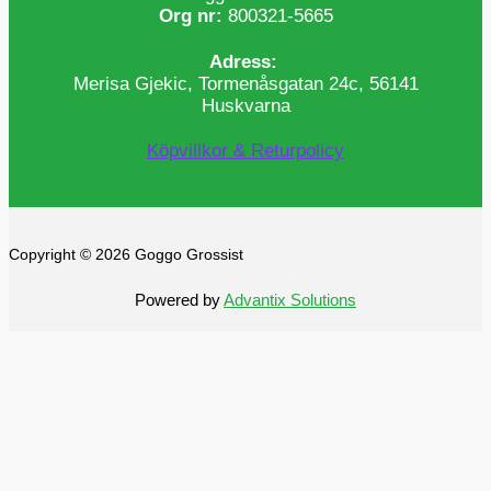
Org nr:
800321-5665
Adress:
Merisa Gjekic, Tormenåsgatan 24c, 56141
Huskvarna
Köpvillkor & Returpolicy
Copyright © 2026 Goggo Grossist
Powered by
Advantix Solutions
0
0
Din varukorg