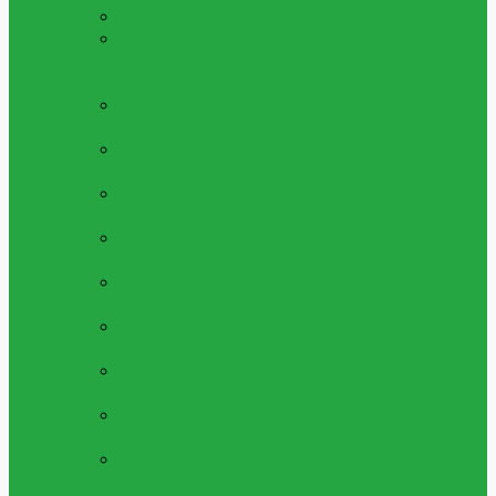
ALLA LEKSAKER
Se Alla Våra Leksaker
LÅGPRIS LEKSAKER 5 - 25KR
Leksaker
Med Bra Pris, Allt Mellan 1 Till 20 Kronor
Per Artikel
LEKSAKS FORDON
Bilar,lastbilar Och
Fordon Av Alla Slag
LEKSAKS VAPEN
Leksaksvapen, Så Som
Kulpistoler, Luftpistoler Och Mer
LEKSAKSFIGURER
Figurer, Superhjältar
Och Mer
PYSSEL & SKAPA
Pärlor, Gör Själv Kit
Och Mycker Mer
MAKEUP & SMYCKEN
Ringar,halsband,
Smink Och Mer
LERA, SLIME & SQUISHY
Play Dough,
Lera, Slime Och Mycket Mer
MUSIK & INSTRUMENT
Piano,fioler Och
Mycket Mer Leksaksinstrument
ÖVRIGA LEKSAKER
Alla Övriga
Leksaker
UTELEKSAKER &
SOMMARLEKSAKER
Sommarleksaker