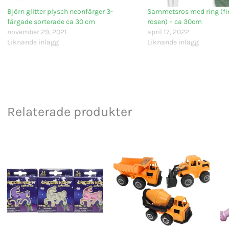
Björn glitter plysch neonfärger 3-
Sammetsros med ring (fin
färgade sorterade ca 30 cm
rosen) – ca 30cm
november 29, 2021
april 17, 2022
Liknande inlägg
Liknande inlägg
Relaterade produkter