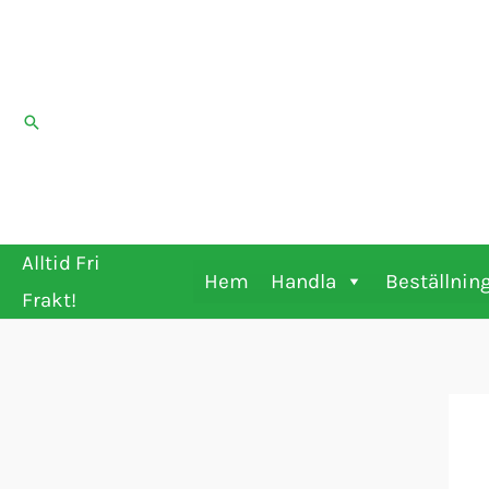
Hoppa
till
innehåll
Sök
Alltid Fri
Hem
Handla
Beställnin
Frakt!