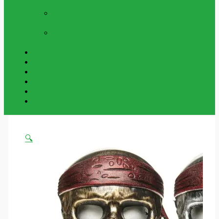
Och Utomhus
NYCKELRINGAR
Vår Samling Av
Grossist Nyckelringar
BESTÄLLNINGSVAROR
Varor Som Kan
Beställas In.
Beställningsvaror
Om Oss
Kontakta Oss
Mitt Konto
Varukorg
Handla Som Privatkund
🔍