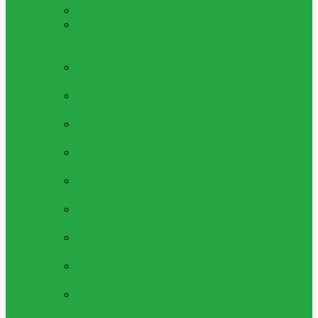
ALLA LEKSAKER
Se Alla Våra Leksaker
LÅGPRIS LEKSAKER 5 - 25KR
Leksaker
Med Bra Pris, Allt Mellan 1 Till 20 Kronor
Per Artikel
LEKSAKS FORDON
Bilar,lastbilar Och
Fordon Av Alla Slag
LEKSAKS VAPEN
Leksaksvapen, Så Som
Kulpistoler, Luftpistoler Och Mer
LEKSAKSFIGURER
Figurer, Superhjältar
Och Mer
PYSSEL & SKAPA
Pärlor, Gör Själv Kit
Och Mycker Mer
MAKEUP & SMYCKEN
Ringar,halsband,
Smink Och Mer
LERA, SLIME & SQUISHY
Play Dough,
Lera, Slime Och Mycket Mer
MUSIK & INSTRUMENT
Piano,fioler Och
Mycket Mer Leksaksinstrument
ÖVRIGA LEKSAKER
Alla Övriga
Leksaker
UTELEKSAKER &
SOMMARLEKSAKER
Sommarleksaker