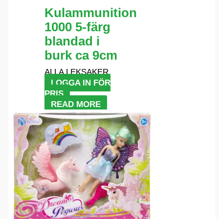
Kulammunition
1000 5-färg
blandad i
burk ca 9cm
ALLA LEKSAKER
LOGGA IN FÖR
PRIS
READ MORE