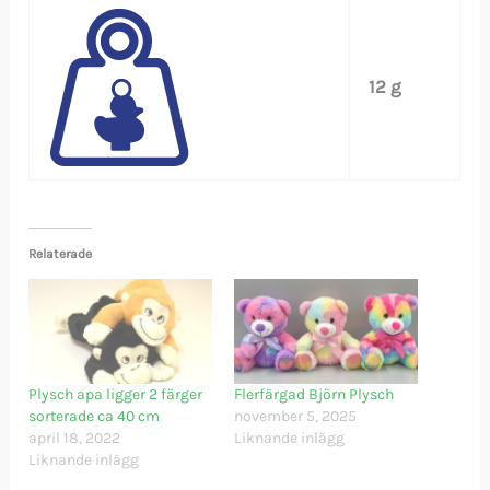
12 g
Relaterade
Plysch apa ligger 2 färger
Flerfärgad Björn Plysch
sorterade ca 40 cm
november 5, 2025
april 18, 2022
Liknande inlägg
Liknande inlägg