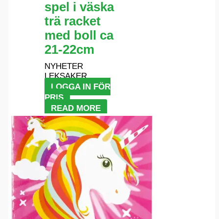
spel i väska
trä racket
med boll ca
21-22cm
NYHETER
LEKSAKER
LOGGA IN FÖR
PRIS
READ MORE