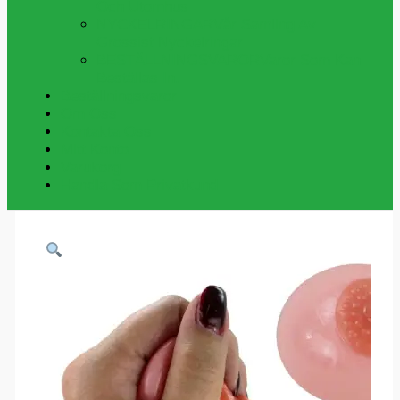
Och Utomhus
NYCKELRINGAR
Vår Samling Av
Grossist Nyckelringar
BESTÄLLNINGSVAROR
Varor Som Kan
Beställas In.
Beställningsvaror
Om Oss
Kontakta Oss
Mitt Konto
Varukorg
Handla Som Privatkund