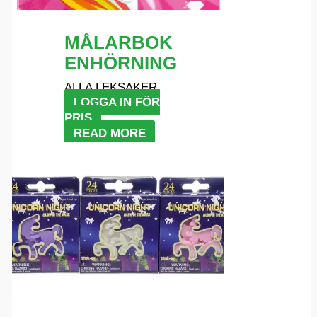
MÅLARBOK
ENHÖRNING
ALLA LEKSAKER
LOGGA IN FÖR
PRIS
READ MORE