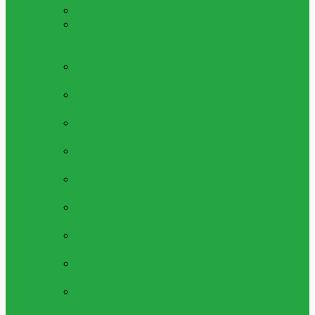
ALLA LEKSAKER
Se Alla Våra Leksaker
LÅGPRIS LEKSAKER 5 - 25KR
Leksaker
Med Bra Pris, Allt Mellan 1 Till 20 Kronor
Per Artikel
LEKSAKS FORDON
Bilar,lastbilar Och
Fordon Av Alla Slag
LEKSAKS VAPEN
Leksaksvapen, Så Som
Kulpistoler, Luftpistoler Och Mer
LEKSAKSFIGURER
Figurer, Superhjältar
Och Mer
PYSSEL & SKAPA
Pärlor, Gör Själv Kit
Och Mycker Mer
MAKEUP & SMYCKEN
Ringar,halsband,
Smink Och Mer
LERA, SLIME & SQUISHY
Play Dough,
Lera, Slime Och Mycket Mer
MUSIK & INSTRUMENT
Piano,fioler Och
Mycket Mer Leksaksinstrument
ÖVRIGA LEKSAKER
Alla Övriga
Leksaker
UTELEKSAKER &
SOMMARLEKSAKER
Sommarleksaker