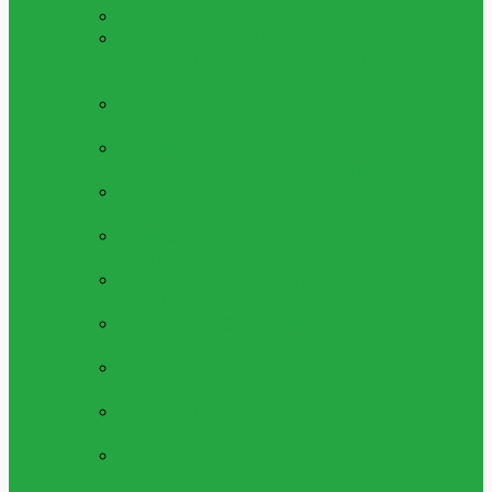
ALLA LEKSAKER
Se Alla Våra Leksaker
LÅGPRIS LEKSAKER 5 - 25KR
Leksaker
Med Bra Pris, Allt Mellan 1 Till 20 Kronor
Per Artikel
LEKSAKS FORDON
Bilar,lastbilar Och
Fordon Av Alla Slag
LEKSAKS VAPEN
Leksaksvapen, Så Som
Kulpistoler, Luftpistoler Och Mer
LEKSAKSFIGURER
Figurer, Superhjältar
Och Mer
PYSSEL & SKAPA
Pärlor, Gör Själv Kit
Och Mycker Mer
MAKEUP & SMYCKEN
Ringar,halsband,
Smink Och Mer
LERA, SLIME & SQUISHY
Play Dough,
Lera, Slime Och Mycket Mer
MUSIK & INSTRUMENT
Piano,fioler Och
Mycket Mer Leksaksinstrument
ÖVRIGA LEKSAKER
Alla Övriga
Leksaker
UTELEKSAKER &
SOMMARLEKSAKER
Sommarleksaker