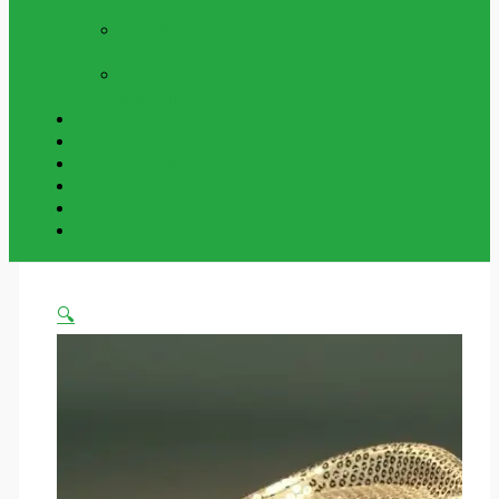
Och Utomhus
NYCKELRINGAR
Vår Samling Av
Grossist Nyckelringar
BESTÄLLNINGSVAROR
Varor Som Kan
Beställas In.
Beställningsvaror
Om Oss
Kontakta Oss
Mitt Konto
Varukorg
Handla Som Privatkund
🔍