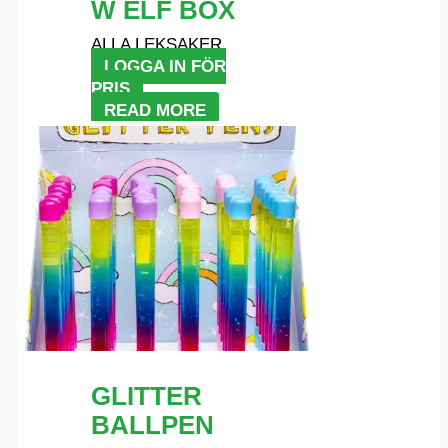
W ELF BOX
ALLA LEKSAKER
LOGGA IN FÖR
PRIS
READ MORE
GLITTER
BALLPEN