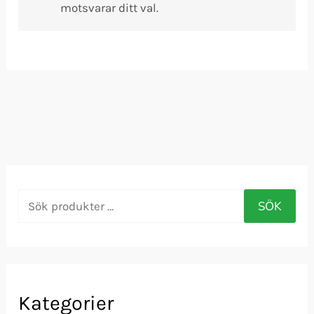
motsvarar ditt val.
S
SÖK
ö
k
e
f
Kategorier