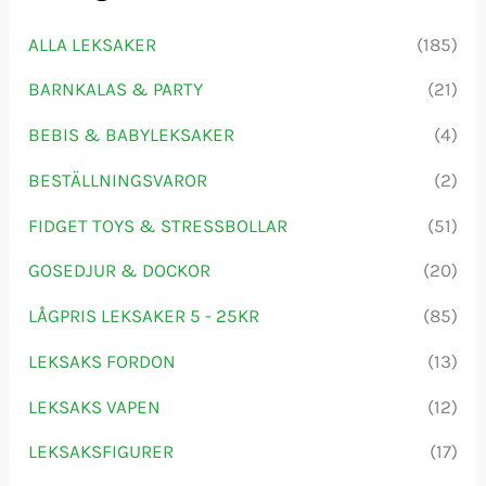
t
ALLA LEKSAKER
(185)
e
r
BARNKALAS & PARTY
(21)
:
BEBIS & BABYLEKSAKER
(4)
BESTÄLLNINGSVAROR
(2)
FIDGET TOYS & STRESSBOLLAR
(51)
GOSEDJUR & DOCKOR
(20)
LÅGPRIS LEKSAKER 5 - 25KR
(85)
LEKSAKS FORDON
(13)
LEKSAKS VAPEN
(12)
LEKSAKSFIGURER
(17)