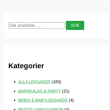
S
SÖK
ö
k
e
f
Kategorier
t
e
ALLA LEKSAKER
(183)
r
BARNKALAS & PARTY
(21)
:
BEBIS & BABYLEKSAKER
(4)
BESTÄLLNINGSVAROR
(2)