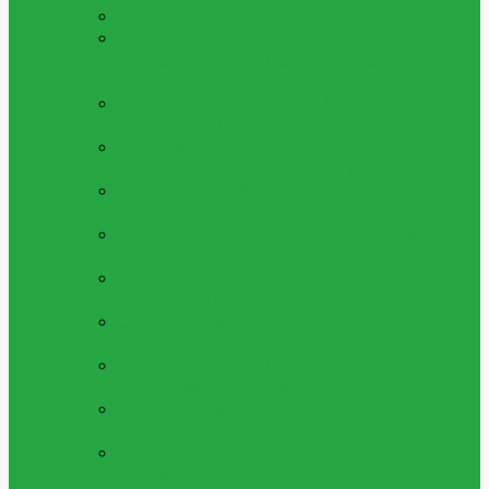
ALLA LEKSAKER
Se Alla Våra Leksaker
LÅGPRIS LEKSAKER 5 - 25KR
Leksaker
Med Bra Pris, Allt Mellan 1 Till 20 Kronor
Per Artikel
LEKSAKS FORDON
Bilar,lastbilar Och
Fordon Av Alla Slag
LEKSAKS VAPEN
Leksaksvapen, Så Som
Kulpistoler, Luftpistoler Och Mer
LEKSAKSFIGURER
Figurer, Superhjältar
Och Mer
PYSSEL & SKAPA
Pärlor, Gör Själv Kit
Och Mycker Mer
MAKEUP & SMYCKEN
Ringar,halsband,
Smink Och Mer
LERA, SLIME & SQUISHY
Play Dough,
Lera, Slime Och Mycket Mer
MUSIK & INSTRUMENT
Piano,fioler Och
Mycket Mer Leksaksinstrument
ÖVRIGA LEKSAKER
Alla Övriga
Leksaker
UTELEKSAKER &
SOMMARLEKSAKER
Sommarleksaker