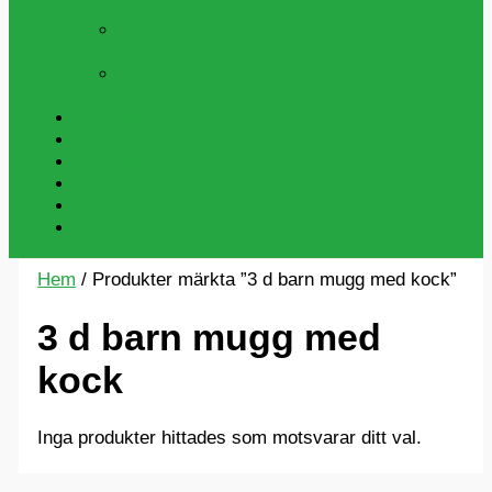
Och Utomhus
NYCKELRINGAR
Vår Samling Av
Grossist Nyckelringar
BESTÄLLNINGSVAROR
Varor Som Kan
Beställas In.
Beställningsvaror
Om Oss
Kontakta Oss
Mitt Konto
Varukorg
Handla Som Privatkund
Hem
/ Produkter märkta ”3 d barn mugg med kock”
3 d barn mugg med
kock
Inga produkter hittades som motsvarar ditt val.