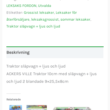
LEKSAKS FORDON
,
Utvalda
Etiketter:
Grossist leksaker
,
Leksaker för
återförsäljare
,
leksaksgrossist
,
sommar leksaker
,
Traktor släpvagn + ljus och ljud
Beskrivning
Traktor släpvagn + ljus och ljud
ACKERS VILLE Traktor 10cm med släpvagn + ljus
och ljud 2 blandade 9×25,5x8cm
Relaterade