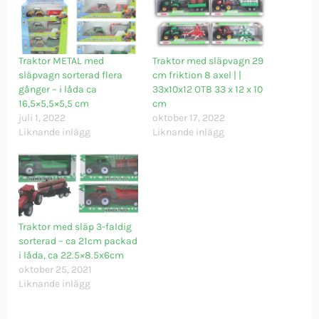
Traktor METAL med
Traktor med släpvagn 29
släpvagn sorterad flera
cm friktion 8 axel | |
gånger – i låda ca
33x10x12 OTB 33 x 12 x 10
16,5×5,5×5,5 cm
cm
juli 1, 2022
oktober 17, 2022
Liknande inlägg
Liknande inlägg
Traktor med släp 3-faldig
sorterad – ca 21cm packad
i låda, ca 22.5×8.5x6cm
oktober 25, 2021
Liknande inlägg