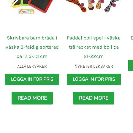
Skrivbara barn bräda i
Paddel boll spel i väska
väska 3-faldig sorterad
trä racket med boll ca
ca 17,5×13 cm
21-22cm
ALLA LEKSAKER
NYHETER LEKSAKER
LOGGA IN FÖR PRIS
LOGGA IN FÖR PRIS
READ MORE
READ MORE