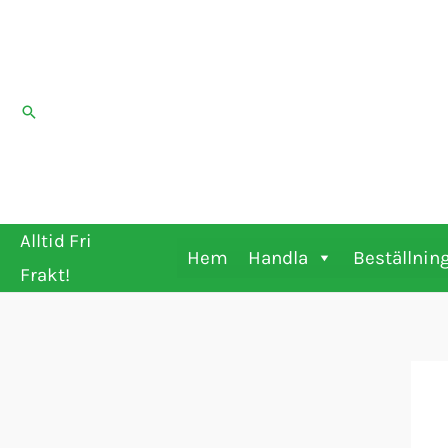
Hoppa
till
innehåll
Sök
Alltid Fri
Hem
Handla
Beställnin
Frakt!