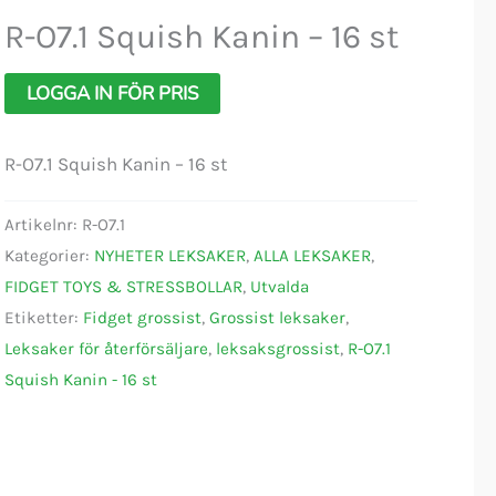
R-O7.1 Squish Kanin – 16 st
LOGGA IN FÖR PRIS
R-O7.1 Squish Kanin – 16 st
Artikelnr:
R-O7.1
Kategorier:
NYHETER LEKSAKER
,
ALLA LEKSAKER
,
FIDGET TOYS & STRESSBOLLAR
,
Utvalda
Etiketter:
Fidget grossist
,
Grossist leksaker
,
Leksaker för återförsäljare
,
leksaksgrossist
,
R-O7.1
Squish Kanin - 16 st