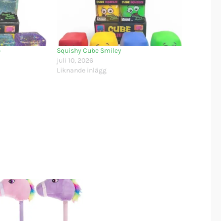
b
Squishy Cube Smiley
juli 10, 2026
Liknande inlägg