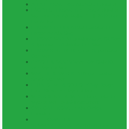
ALLA LEKSAKER
Se Alla Våra Leksaker
LÅGPRIS LEKSAKER 5 - 25KR
Leksaker
Med Bra Pris, Allt Mellan 1 Till 20 Kronor
Per Artikel
LEKSAKS FORDON
Bilar,lastbilar Och
Fordon Av Alla Slag
LEKSAKS VAPEN
Leksaksvapen, Så Som
Kulpistoler, Luftpistoler Och Mer
LEKSAKSFIGURER
Figurer, Superhjältar
Och Mer
PYSSEL & SKAPA
Pärlor, Gör Själv Kit
Och Mycker Mer
MAKEUP & SMYCKEN
Ringar,halsband,
Smink Och Mer
LERA, SLIME & SQUISHY
Play Dough,
Lera, Slime Och Mycket Mer
MUSIK & INSTRUMENT
Piano,fioler Och
Mycket Mer Leksaksinstrument
ÖVRIGA LEKSAKER
Alla Övriga
Leksaker
UTELEKSAKER &
SOMMARLEKSAKER
Sommarleksaker