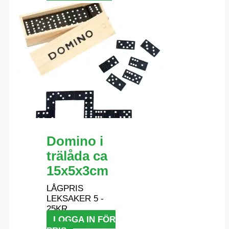
Domino i
trälåda ca
15x5x3cm
LÅGPRIS
LEKSAKER 5 -
25KR
LOGGA IN FÖR