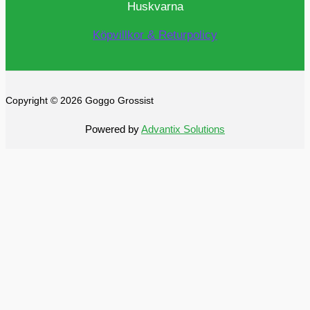
Huskvarna
Köpvillkor & Returpolicy
Copyright © 2026 Goggo Grossist
Powered by
Advantix Solutions
0
0
Din varukorg
Din varukorg är tom
Se alla
kategorier
Alltid fri frakt