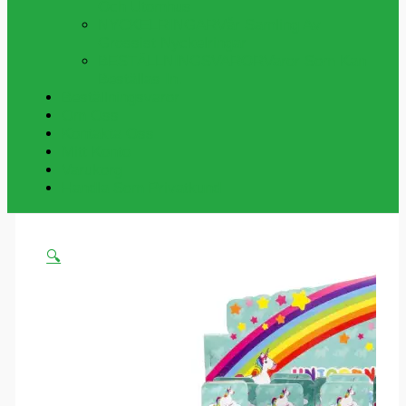
Och Utomhus
NYCKELRINGAR
Vår Samling Av
Grossist Nyckelringar
BESTÄLLNINGSVAROR
Varor Som Kan
Beställas In.
Beställningsvaror
Om Oss
Kontakta Oss
Mitt Konto
Varukorg
Handla Som Privatkund
🔍