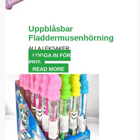
Uppblåsbar
Fladdermusenhörning
ALLA LEKSAKER
LOGGA IN FÖR
PRIS
READ MORE