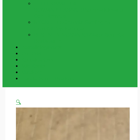
UTELEKSAKER &
SOMMARLEKSAKER
Sommarleksaker
Och Utomhus
NYCKELRINGAR
Vår Samling Av
Grossist Nyckelringar
BESTÄLLNINGSVAROR
Varor Som Kan
Beställas In.
Beställningsvaror
Om Oss
Kontakta Oss
Mitt Konto
Varukorg
Handla Som Privatkund
🔍