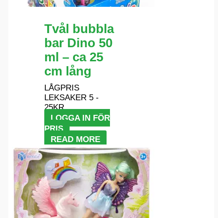
Tvål bubbla
bar Dino 50
ml – ca 25
cm lång
LÅGPRIS
LEKSAKER 5 -
25KR
LOGGA IN FÖR
PRIS
READ MORE