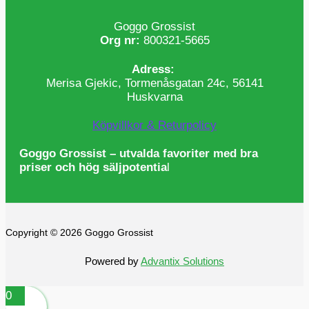
Goggo Grossist
Org nr:
800321-5665
Adress:
Merisa Gjekic, Tormenåsgatan 24c, 56141
Huskvarna
Köpvillkor & Returpolicy
Goggo Grossist – utvalda favoriter med bra
priser och hög säljpotentia
l
Copyright © 2026 Goggo Grossist
Powered by
Advantix Solutions
0