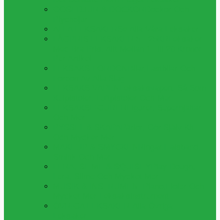
GOSEDJUR & DOCKOR
Dockor Och
Plychdjur
ALLA LEKSAKER
Se Alla Våra Leksaker
LÅGPRIS LEKSAKER 5 - 25KR
Leksaker
Med Bra Pris, Allt Mellan 1 Till 20 Kronor
Per Artikel
LEKSAKS FORDON
Bilar,lastbilar Och
Fordon Av Alla Slag
LEKSAKS VAPEN
Leksaksvapen, Så Som
Kulpistoler, Luftpistoler Och Mer
LEKSAKSFIGURER
Figurer, Superhjältar
Och Mer
PYSSEL & SKAPA
Pärlor, Gör Själv Kit
Och Mycker Mer
MAKEUP & SMYCKEN
Ringar,halsband,
Smink Och Mer
LERA, SLIME & SQUISHY
Play Dough,
Lera, Slime Och Mycket Mer
MUSIK & INSTRUMENT
Piano,fioler Och
Mycket Mer Leksaksinstrument
ÖVRIGA LEKSAKER
Alla Övriga
Leksaker