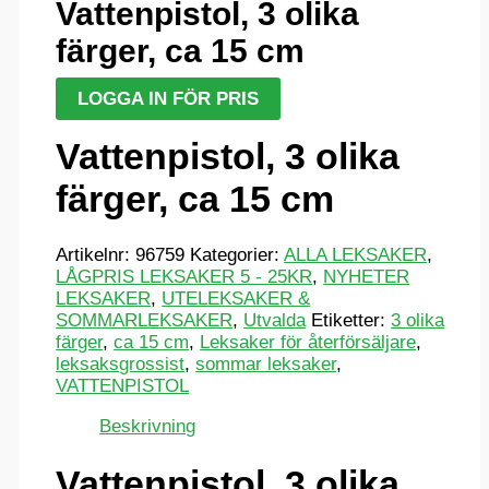
Vattenpistol, 3 olika
färger, ca 15 cm
LOGGA IN FÖR PRIS
Vattenpistol, 3 olika
färger, ca 15 cm
Artikelnr:
96759
Kategorier:
ALLA LEKSAKER
,
LÅGPRIS LEKSAKER 5 - 25KR
,
NYHETER
LEKSAKER
,
UTELEKSAKER &
SOMMARLEKSAKER
,
Utvalda
Etiketter:
3 olika
färger
,
ca 15 cm
,
Leksaker för återförsäljare
,
leksaksgrossist
,
sommar leksaker
,
VATTENPISTOL
Beskrivning
Vattenpistol, 3 olika