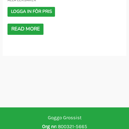
LOGGA IN FÖR PRIS
READ MORE
Goggo Grossist
Org nr:
800321-5665