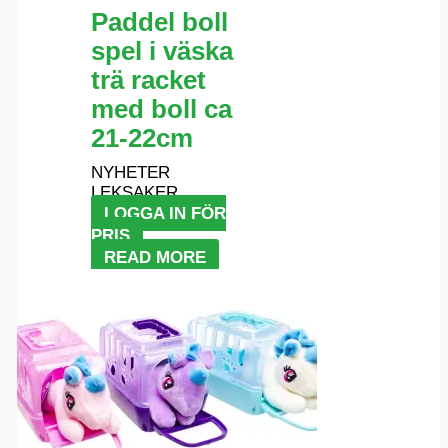
Paddel boll
spel i väska
trä racket
med boll ca
21-22cm
NYHETER
LEKSAKER
LOGGA IN FÖR
PRIS
READ MORE