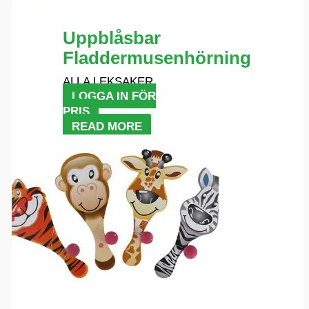
Uppblåsbar
Fladdermusenhörning
ALLA LEKSAKER
LOGGA IN FÖR
PRIS
READ MORE