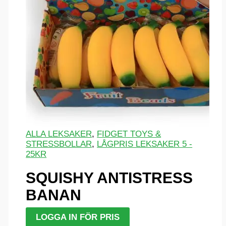
ALLA LEKSAKER
,
FIDGET TOYS &
STRESSBOLLAR
,
LÅGPRIS LEKSAKER 5 -
25KR
SQUISHY ANTISTRESS
BANAN
LOGGA IN FÖR PRIS