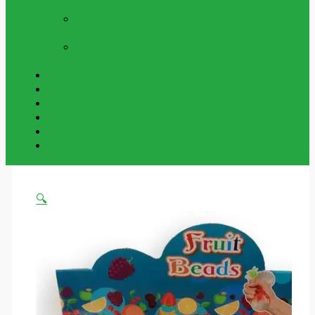
Och Utomhus
NYCKELRINGAR
Vår Samling Av
Grossist Nyckelringar
BESTÄLLNINGSVAROR
Varor Som Kan
Beställas In.
Beställningsvaror
Om Oss
Kontakta Oss
Mitt Konto
Varukorg
Handla Som Privatkund
🔍