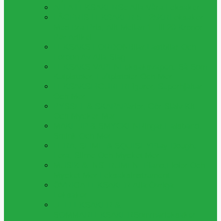
ALLA LEKSAKER
Se Alla Våra Leksaker
LÅGPRIS LEKSAKER 5 - 25KR
Leksaker
Med Bra Pris, Allt Mellan 1 Till 20 Kronor
Per Artikel
LEKSAKS FORDON
Bilar,lastbilar Och
Fordon Av Alla Slag
LEKSAKS VAPEN
Leksaksvapen, Så Som
Kulpistoler, Luftpistoler Och Mer
LEKSAKSFIGURER
Figurer, Superhjältar
Och Mer
PYSSEL & SKAPA
Pärlor, Gör Själv Kit
Och Mycker Mer
MAKEUP & SMYCKEN
Ringar,halsband,
Smink Och Mer
LERA, SLIME & SQUISHY
Play Dough,
Lera, Slime Och Mycket Mer
MUSIK & INSTRUMENT
Piano,fioler Och
Mycket Mer Leksaksinstrument
ÖVRIGA LEKSAKER
Alla Övriga
Leksaker
UTELEKSAKER &
SOMMARLEKSAKER
Sommarleksaker