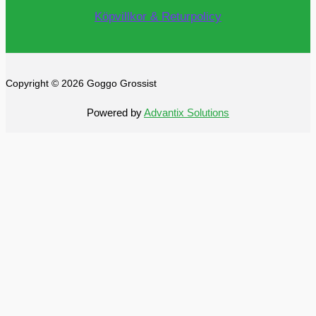
Köpvillkor & Returpolicy
Copyright © 2026 Goggo Grossist
Powered by
Advantix Solutions
0
0
Din varukorg
Din varukorg är tom
Se alla
kategorier
Alltid fri frakt
Fortsätt handla