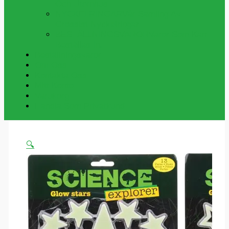
Och Utomhus
NYCKELRINGAR
Vår Samling Av
Grossist Nyckelringar
BESTÄLLNINGSVAROR
Varor Som Kan
Beställas In.
Beställningsvaror
Om Oss
Kontakta Oss
Mitt Konto
Varukorg
Handla Som Privatkund
🔍