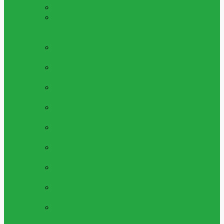
ALLA LEKSAKER
Se Alla Våra Leksaker
LÅGPRIS LEKSAKER 5 - 25KR
Leksaker
Med Bra Pris, Allt Mellan 1 Till 20 Kronor
Per Artikel
LEKSAKS FORDON
Bilar,lastbilar Och
Fordon Av Alla Slag
LEKSAKS VAPEN
Leksaksvapen, Så Som
Kulpistoler, Luftpistoler Och Mer
LEKSAKSFIGURER
Figurer, Superhjältar
Och Mer
PYSSEL & SKAPA
Pärlor, Gör Själv Kit
Och Mycker Mer
MAKEUP & SMYCKEN
Ringar,halsband,
Smink Och Mer
LERA, SLIME & SQUISHY
Play Dough,
Lera, Slime Och Mycket Mer
MUSIK & INSTRUMENT
Piano,fioler Och
Mycket Mer Leksaksinstrument
ÖVRIGA LEKSAKER
Alla Övriga
Leksaker
UTELEKSAKER &
SOMMARLEKSAKER
Sommarleksaker